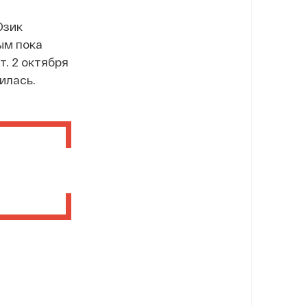
Юзик
ым пока
. 2 октября
илась.