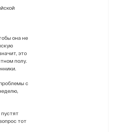
ийской
тобы она не
нскую
значит, это
нтном полу.
енники.
 проблемы с
неделю,
е пустят
 вопрос тот