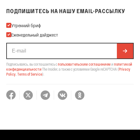
ПОДПИШИТЕСЬ НА НАШУ EMAIL-РАССЫЛКУ
Подпишитесь на нашу Email-рассылку
Утренний бриф
Еженедельный дайджест
Подписываясь, вы соглашаетесь с
пользовательским соглашением
и
политикой
конфиденциальности
The Insider,
а также с условиями Google reCAPTCHA
(
Privacy
Policy
,
Terms of Service
).