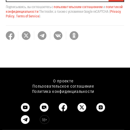
Подписываясь, вы соглашаетесь с
пользовательским соглашением
и
политикой
конфиденциальности
The Insider,
а также с условиями Google reCAPTCHA
(
Privacy
Policy
,
Terms of Service
).
О проекте
Пользовательское соглашение
Политика конфиденциальности
18+