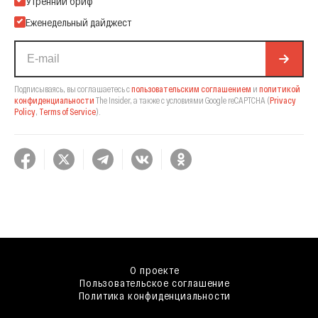
Утренний бриф
Еженедельный дайджест
Подписываясь, вы соглашаетесь с
пользовательским соглашением
и
политикой
конфиденциальности
The Insider,
а также с условиями Google reCAPTCHA
(
Privacy
Policy
,
Terms of Service
).
О проекте
Пользовательское соглашение
Политика конфиденциальности