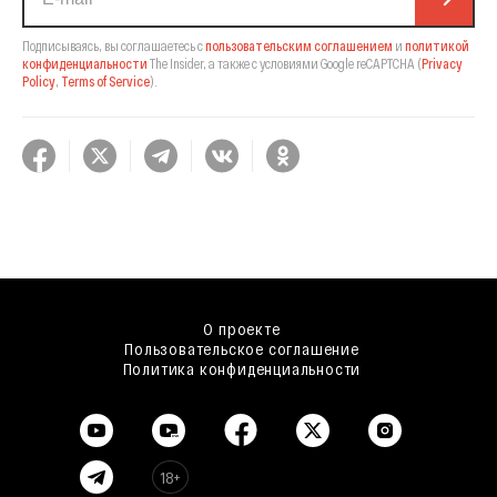
Подписываясь, вы соглашаетесь с
пользовательским соглашением
и
политикой
конфиденциальности
The Insider,
а также с условиями Google reCAPTCHA
(
Privacy
Policy
,
Terms of Service
).
О проекте
Пользовательское соглашение
Политика конфиденциальности
18+