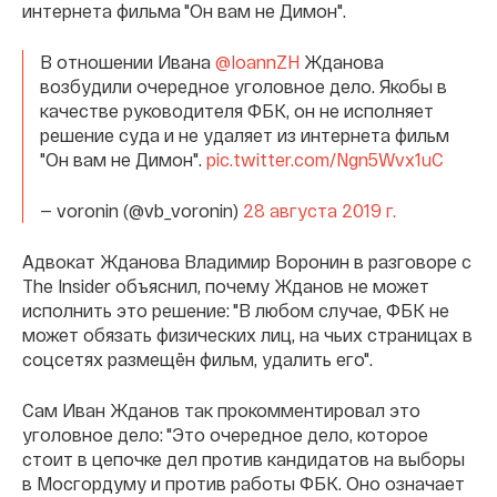
интернета фильма "Он вам не Димон".
В отношении Ивана
@IoannZH
Жданова
возбудили очередное уголовное дело. Якобы в
качестве руководителя ФБК, он не исполняет
решение суда и не удаляет из интернета фильм
"Он вам не Димон".
pic.twitter.com/Ngn5Wvx1uC
— voronin (@vb_voronin)
28 августа 2019 г.
Адвокат Жданова Владимир Воронин в разговоре с
The Insider объяснил, почему Жданов не может
исполнить это решение: "В любом случае, ФБК не
может обязать физических лиц, на чьих страницах в
соцсетях размещён фильм, удалить его".
Сам Иван Жданов так прокомментировал это
уголовное дело: "Это очередное дело, которое
стоит в цепочке дел против кандидатов на выборы
в Мосгордуму и против работы ФБК. Оно означает