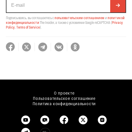
Подписываясь, вы соглашаетесь с
пользовательским соглашением
и
политикой
конфиденциальности
The Insider,
а также с условиями Google reCAPTCHA
(
Privacy
Policy
,
Terms of Service
).
О проекте
Пользовательское соглашение
Политика конфиденциальности