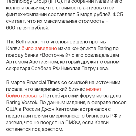
Technology Group (IFTG). На собрании Калви и его
коллеги заявили, что стоимость активов этой
финтех-компании составляет 3 млрд рублей. ФСБ
считает, что их максимальная стоимость —
600 тысяч рублей.
The Bell писал, что уголовное дело против
Kалви
было заведено
из-за конфликта Baring по
поводу банка «Восточный» с его совладельцем
Артемом Аветисяном, который дружит с сыном
секретаря Совбеза РФ Николая Патрушева.
В марте Financial Times со ссылкой на источники
писала, что американский бизнес
может
бойкотировать
Петербургский форум из-за дела
Baring Vostok. По данным издания, в феврале посол
США в России Джон Хантсман встречался с
представителями американского бизнеса в РФ и
заявил, что не поедет на ПМЭФ, если Калви
останется под арестом.