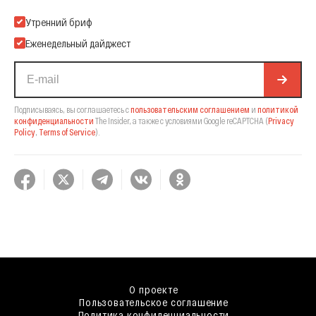
Подпишитесь на нашу Email-рассылку
Утренний бриф
Еженедельный дайджест
Подписываясь, вы соглашаетесь с
пользовательским соглашением
и
политикой
конфиденциальности
The Insider,
а также с условиями Google reCAPTCHA
(
Privacy
Policy
,
Terms of Service
).
О проекте
Пользовательское соглашение
Политика конфиденциальности