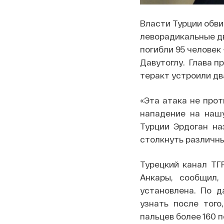
Власти Турции обви
леворадикальные дв
погибли 95 человек
Давутоглу. Глава п
теракт устроили дв
«Эта атака не прот
нападение на нашу
Турции Эрдоган на
столкнуть различны
Турецкий канал ТГ
Анкары, сообщил,
установлена. По д
узнать после того
пальцев более 160 