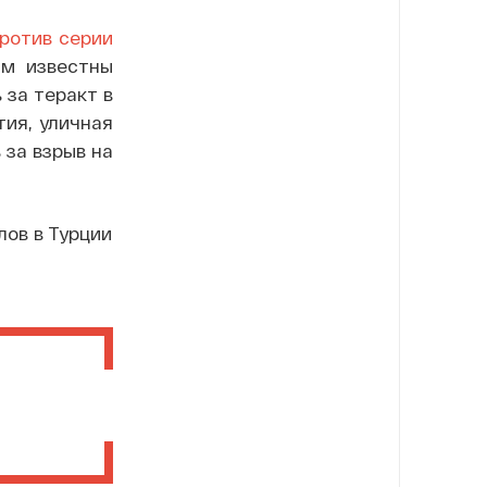
против серии
ам известны
 за теракт в
тия, уличная
 за взрыв на
лов в Турции