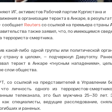
няют ИГ, активистов Рабочей партии Кургистана и
ижения в организации теракта в Анкаре, в результат
 - сообщает
Reuters
со ссылкой на премьера страны 
равительства также заявил, что, по имеющимся свед
а террориста-смертника.
ив какой-либо одной группы или политической орга
 страну в целом», — подчеркнул Давутоглу. Ране
звал теракт в Анкаре «гнусным нападением», цель
е слои общества.
РТ, со ссылкой на представителей в Управлении б
 что личность одного из террористов-смертник
анным телеканала, это был мужчина 25—30 лет. 
, как специалисты, ведущие расследование, снял
погибших и раненых.