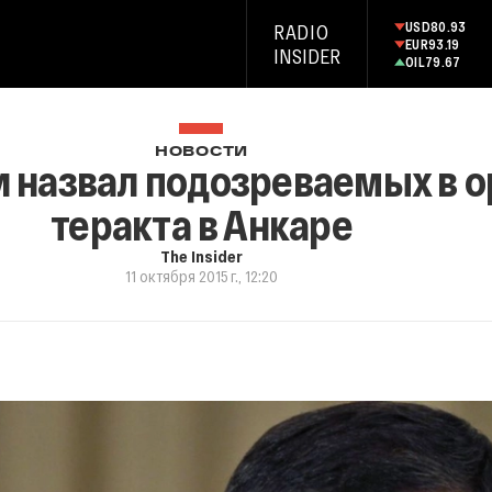
USD
80.93
RADIO
EUR
93.19
INSIDER
OIL
79.67
НОВОСТИ
 назвал подозреваемых в 
теракта в Анкаре
The Insider
11 октября 2015 г., 12:20