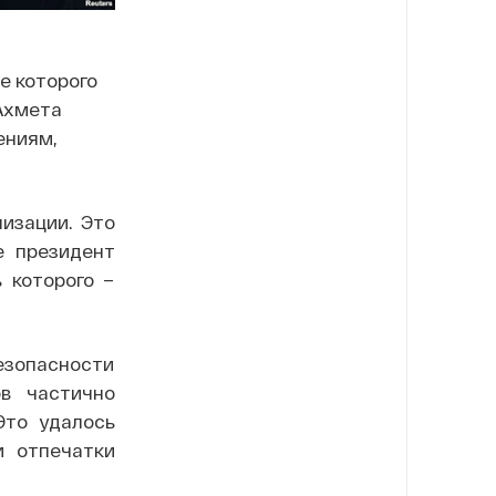
е которого
Ахмета
ениям,
низации. Это
е президент
 которого –
езопасности
ов частично
Это удалось
и отпечатки