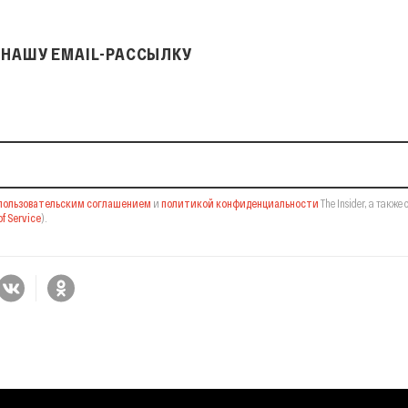
НАШУ EMAIL-РАССЫЛКУ
il-рассылку
пользовательским соглашением
и
политикой конфиденциальности
The Insider,
а также 
f Service
).