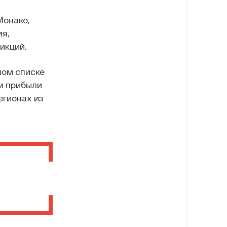
Монако,
я,
икций.
ном списке
и прибыли
егионах из