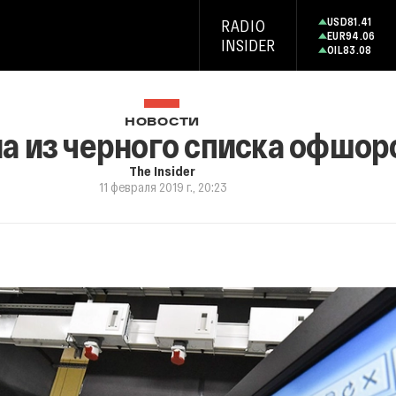
USD
81.41
RADIO
EUR
94.06
INSIDER
OIL
83.08
НОВОСТИ
 из черного списка офшоро
The Insider
11 февраля 2019 г., 20:23