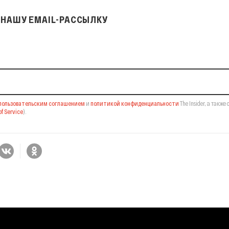
НАШУ EMAIL-РАССЫЛКУ
il-рассылку
пользовательским соглашением
и
политикой конфиденциальности
The Insider,
а также 
f Service
).