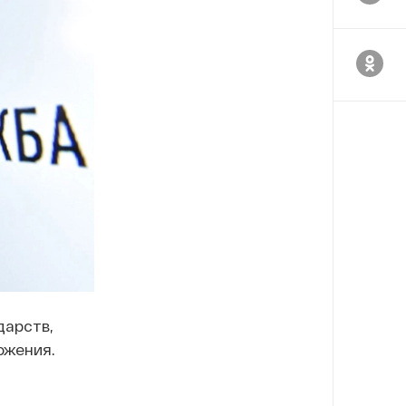
дарств,
ожения.