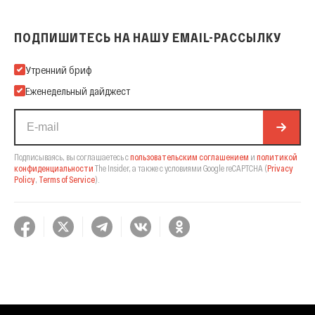
ПОДПИШИТЕСЬ НА НАШУ EMAIL-РАССЫЛКУ
Подпишитесь на нашу Email-рассылку
Утренний бриф
Еженедельный дайджест
Подписываясь, вы соглашаетесь с
пользовательским соглашением
и
политикой
конфиденциальности
The Insider,
а также с условиями Google reCAPTCHA
(
Privacy
Policy
,
Terms of Service
).