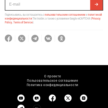
Подписываясь, вы соглашаетесь с
пользовательским соглашением
и
политикой
конфиденциальности
The Insider,
а также с условиями Google reCAPTCHA
(
Privacy
Policy
,
Terms of Service
).
О проекте
Пользовательское соглашение
Политика конфиденциальности