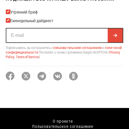
Подпишитесь на нашу Email-рассылку
Утренний бриф
Еженедельный дайджест
Подписываясь, вы соглашаетесь с
пользовательским соглашением
и
политикой
конфиденциальности
The Insider,
а также с условиями Google reCAPTCHA
(
Privacy
Policy
,
Terms of Service
).
О проекте
Пользовательское соглашение