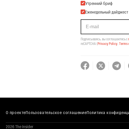
Подпишитесь на нашу Ema
Утренний бриф
Еженедельный дайджест
Подписываясь, вы соглашаетесь с
reCAPTCHA
(
Privacy Policy
,
Terms o
О проекте
Пользовательское соглашение
Политика конфиденц
2026 The Insider