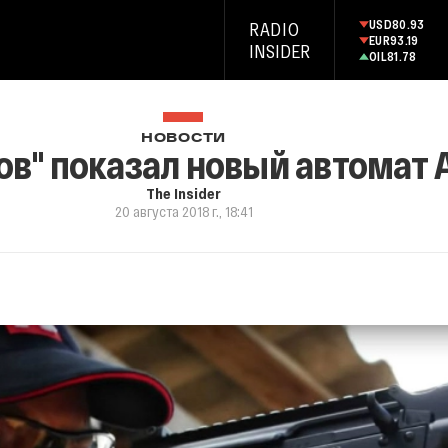
USD
80.93
RADIO
EUR
93.19
INSIDER
OIL
81.78
НОВОСТИ
в" показал новый автомат 
The Insider
20 августа 2018 г., 18:41