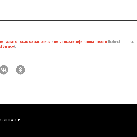
il-рассылку
пользовательским соглашением
и
политикой конфиденциальности
The Insider,
а также 
f Service
).
иальности