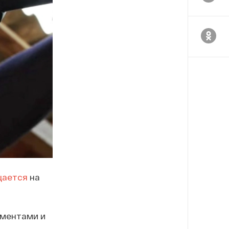
щается
на
ементами и