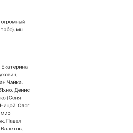
 огромный
табе), мы
, Екатерина
ухович,
ан Чайка,
 Яхно, Денис
ко (Соня
Ницой, Олег
имир
к, Павел
 Валетов,