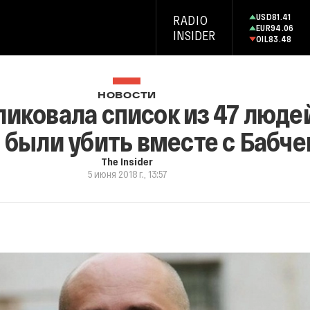
USD
81.41
RADIO
EUR
94.06
INSIDER
OIL
83.48
НОВОСТИ
ликовала список из 47 люде
были убить вместе с Бабче
The Insider
5 июня 2018 г., 13:57