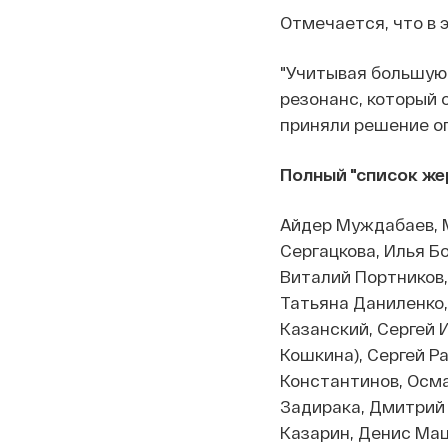
Отмечается, что в 
"Учитывая большую
резонанс, который 
приняли решение оп
Полный "список же
Айдер Муждабаев, М
Сергацкова, Илья Б
Виталий Портников,
Татьяна Даниленко,
Казанский, Сергей 
Кошкина), Сергей Р
Константинов, Осма
Задирака, Дмитрий 
Казарин, Денис Мац