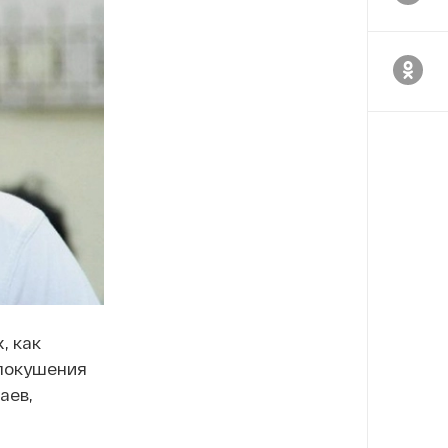
, как
 покушения
аев,