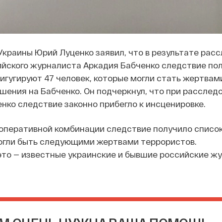
Украины Юрий Луценко заявил, что в результате рас
ийского журналиста Аркадия Бабченко следствие по
фигугируют 47 человек, которые могли стать жертвам
шения на Бабченко. Он подчеркнул, что при расслед
нко следствие законно прибегло к инсценировке.
 оперативной комбинации следствие получило список
могли быть следующими жертвами террористов.
то — известные украинские и бывшие российские жу