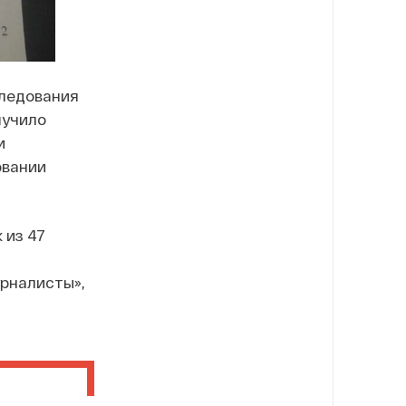
следования
лучило
и
овании
 из 47
рналисты»,