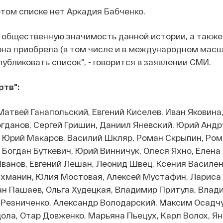
этом списке нет Аркадия Бабченко.
 общественную значимость данной истории, а также
она приобрела (в том числе и в международном масш
убликовать список", - говорится в заявлении СМИ.
ртв":
атвей Ганапольский, Евгений Киселев, Иван Яковина
огданов, Сергей Гришин, Даниил Яневский, Юрий Андр
 Юрий Макаров, Василий Шкляр, Роман Скрыпин, Ром
 Богдан Буткевич, Юрий Винничук, Олеся Яхно, Елена
Иванов, Евгений Лешан, Леонид Швец, Ксения Василен
ахманин, Юлия Мостовая, Алексей Мустафин, Лариса 
н Пашаев, Ольга Худецкая, Владимир Притула, Влад
Резниченко, Александр Володарский, Максим Осадчу
ола, Отар Довженко, Марьяна Пьецух, Карл Волох, Ян