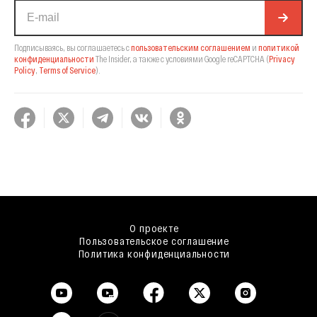
Подписываясь, вы соглашаетесь с
пользовательским соглашением
и
политикой
конфиденциальности
The Insider,
а также с условиями Google reCAPTCHA
(
Privacy
Policy
,
Terms of Service
).
О проекте
Пользовательское соглашение
Политика конфиденциальности