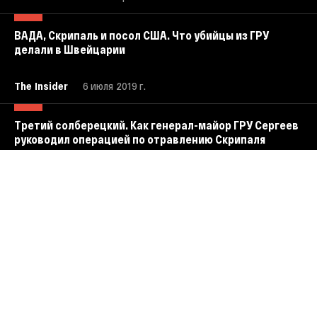
ВАДА, Скрипаль и посол США. Что убийцы из ГРУ
делали в Швейцарии
The Insider
6 июля 2019 г.
Третий солберецкий. Как генерал-майор ГРУ Сергеев
руководил операцией по отравлению Скрипаля
The Insider
28 июня 2019 г.
Третий из Солсбери. Связи и операции ГРУшника
Дениса Сергеева
The Insider
21 февраля 2019 г.
Третий отравитель из Солсбери — ГРУшник Денис