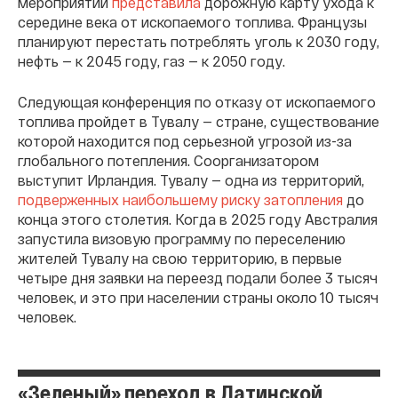
мероприятии
представила
дорожную карту ухода к
середине века от ископаемого топлива. Французы
планируют перестать потреблять уголь к 2030 году,
нефть — к 2045 году, газ — к 2050 году.
Следующая конференция по отказу от ископаемого
топлива пройдет в Тувалу — стране, существование
которой находится под серьезной угрозой из-за
глобального потепления. Соорганизатором
выступит Ирландия. Тувалу — одна из территорий,
подверженных наибольшему риску затопления
до
конца этого столетия. Когда в 2025 году Австралия
запустила визовую программу по переселению
жителей Тувалу на свою территорию, в первые
четыре дня заявки на переезд подали более 3 тысяч
человек, и это при населении страны около 10 тысяч
человек.
«Зеленый» переход в Латинской