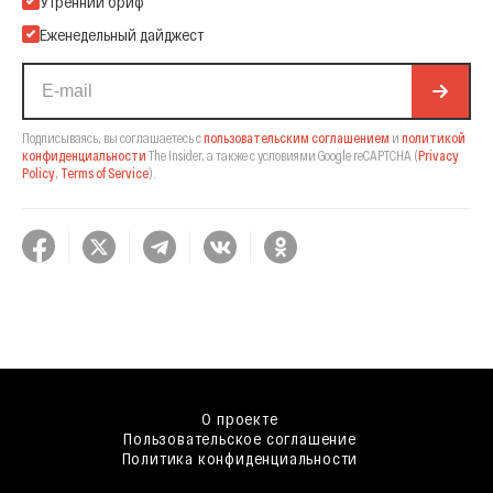
Утренний бриф
Еженедельный дайджест
Подписываясь, вы соглашаетесь с
пользовательским соглашением
и
политикой
конфиденциальности
The Insider,
а также с условиями Google reCAPTCHA
(
Privacy
Policy
,
Terms of Service
).
О проекте
Пользовательское соглашение
Политика конфиденциальности