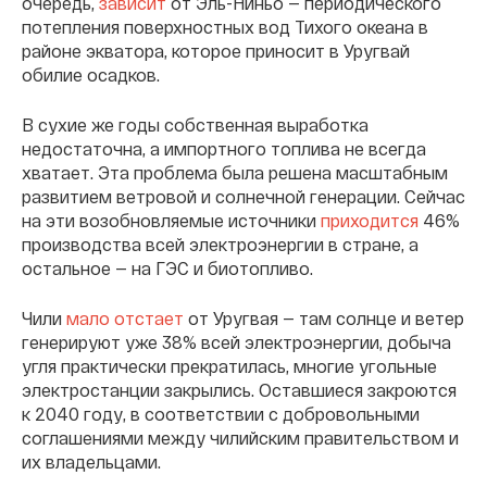
очередь,
зависит
от Эль-Ниньо — периодического
потепления поверхностных вод Тихого океана в
районе экватора, которое приносит в Уругвай
обилие осадков.
В сухие же годы собственная выработка
недостаточна, а импортного топлива не всегда
хватает. Эта проблема была решена масштабным
развитием ветровой и солнечной генерации. Сейчас
на эти возобновляемые источники
приходится
46%
производства всей электроэнергии в стране, а
остальное — на ГЭС и биотопливо.
Чили
мало отстает
от Уругвая — там солнце и ветер
генерируют уже 38% всей электроэнергии, добыча
угля практически прекратилась, многие угольные
электростанции закрылись. Оставшиеся закроются
к 2040 году, в соответствии с добровольными
соглашениями между чилийским правительством и
их владельцами.