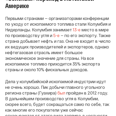
Америке
Первыми странами — организаторами конференции
по уходу от ископаемого топлива стали Колумбия и
Нидерланды. Колумбия занимает
13-е
место в мире
по производству угля и
5-е
— по его экспорту. Также
страна добывает нефть и газ. Она не входит в число
их ведущих производителей и экспортеров, однако
нефтегазовая отрасль имеет большое
экономическое значение для страны. На все
ископаемое топливо приходится 35% экспорта
страны и около 10% фискальных доходов.
Дела у колумбийской ископаемой индустрии идут
не очень хорошо. Пик добычи главного угольного
региона страны (Гуахира)
был
пройден в 2012 году.
В дальнейшем производство угля в Колумбии,
скорее всего, будет сокращаться само по себе, так
как многие его покупатели уже сейчас
отказываются от этого вида топлива, в частности