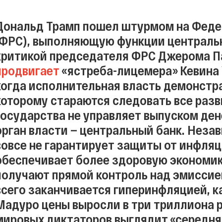
Дональд Трамп пошел штурмом на Феде
(ФРС), выполняющую функции центральн
критикой председателя ФРС Джерома Пау
продвигает
«ястреба-лицемера» Кевина 
когда исполнительная власть демонстр
которому стараются следовать все разв
государства не управляет выпуском ден
орган власти — центральный банк. Неза
вовсе не гарантирует защиты от инфляци
обеспечивает более здоровую экономик
получают прямой контроль над эмиссией
всего заканчивается гиперинфляцией, ка
Мадуро цены выросли в три триллиона р
мировых диктаторов выглядит «середняк