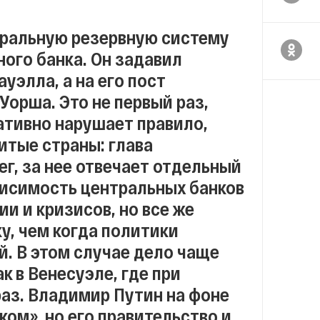
ральную резервную систему
ого банка. Он задавил
элла, а на его пост
Уорша. Это не первый раз,
ативно нарушает правило,
итые страны: глава
ег, за нее отвечает отдельный
висимость центральных банков
и и кризисов, но все же
у, чем когда политики
. В этом случае дело чаще
к в Венесуэле, где при
аз. Владимир Путин на фоне
ом», но его правительство и