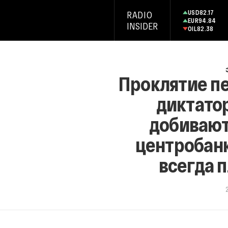
USD
82.17
RADIO
EUR
94.84
INSIDER
OIL
82.38
Проклятие пе
диктато
добивают
центробанк
всегда 