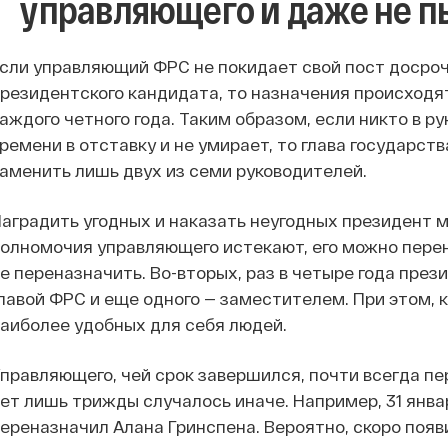
управляющего и даже не п
сли управляющий ФРС не покидает свой пост досроч
резидентского кандидата, то назначения происходят
аждого четного года. Таким образом, если никто в 
ремени в отставку и не умирает, то глава государст
аменить лишь двух из семи руководителей.
аградить угодных и наказать неугодных президент м
олномочия управляющего истекают, его можно перен
е переназначить. Во-вторых, раз в четыре года пре
лавой ФРС и еще одного — заместителем. При этом, 
аиболее удобных для себя людей.
правляющего, чей срок завершился, почти всегда пе
ет лишь трижды случалось иначе. Например, 31 янв
ереназначил Алана Гринспена. Вероятно, скоро появ