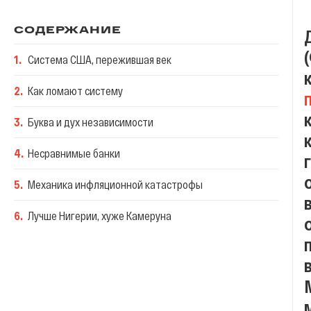
СОДЕРЖАНИЕ
1
.
Система США, пережившая век
2
.
Как ломают систему
3
.
Буква и дух независимости
4
.
Несравнимые банки
5
.
Механика инфляционной катастрофы
6
.
Лучше Нигерии, хуже Камеруна