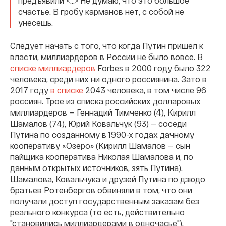
предъявили <...> Не думаю, что это большое
счастье. В гробу карманов нет, с собой не
унесешь.
Следует начать с того, что когда Путин пришел к
власти, миллиардеров в России не было вовсе. В
списке миллиардеров
Forbes в 2000 году было 322
человека, среди них ни одного россиянина. Зато в
2017 году
в списке
2043 человека, в том числе 96
россиян. Трое из списка российских долларовых
миллиардеров — Геннадий Тимченко (4), Кирилл
Шамалов (74), Юрий Ковальчук (93) — соседи
Путина по созданному в 1990-х годах дачному
кооперативу «Озеро» (Кирилл Шамалов — сын
пайщика кооператива Николая Шамалова и, по
данным открытых источников, зять Путина).
Шамалова, Ковальчука и друзей Путина по дзюдо
братьев Ротенбергов обвиняли в том, что они
получали доступ государственным заказам без
реального конкурса (то есть, действительно
"становились миллиардерами в одночасье").