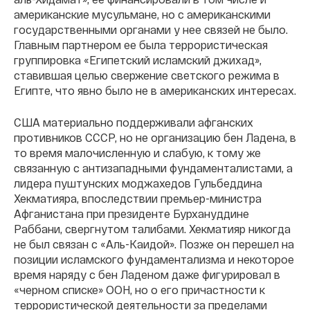
американские мусульмане, но с американскими
государственными органами у нее связей не было.
Главным партнером ее была террористическая
группировка «Египетский исламский джихад»,
ставившая целью свержение светского режима в
Египте, что явно было не в американских интересах.
США материально поддерживали афганских
противников СССР, но не организацию бен Ладена, в
то время малочисленную и слабую, к тому же
связанную с антизападными фундаменталистами, а
лидера пуштунских моджахедов Гульбеддина
Хекматияра, впоследствии премьер-министра
Афганистана при президенте Бурхануддине
Раббани, свергнутом талибами. Хекматияр никогда
не был связан с «Аль-Каидой». Позже он перешел на
позиции исламского фундаментализма и некоторое
время наряду с бен Ладеном даже фигурировал в
«черном списке» ООН, но о его причастности к
террористической деятельности за пределами