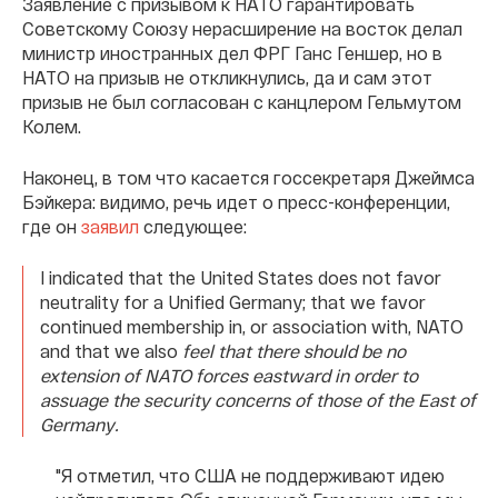
Заявление с призывом к НАТО гарантировать
Советскому Союзу нерасширение на восток делал
министр иностранных дел ФРГ Ганс Геншер, но в
НАТО на призыв не откликнулись, да и сам этот
призыв не был согласован с канцлером Гельмутом
Колем.
Наконец, в том что касается госсекретаря Джеймса
Бэйкера: видимо, речь идет о пресс-конференции,
где он
заявил
следующее:
I indicated that the United States does not favor
neutrality for a Unified Germany; that we favor
continued membership in, or association with, NATO
and that we also
feel that there should be no
extension of NATO forces eastward in order to
assuage the security concerns of those of the East of
Germany.
"Я отметил, что США не поддерживают идею