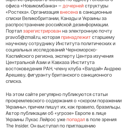
офиса «Новикомбанка» —
дочерней
структуры
«Ростеха». Организация
внесена
в санкционные
списки Великобритании, Канады и Украины за
распространение российской дезинформации.
Портал
зарегистрирован
на электронную почту
pravo5@zmail.ru, которая
принадлежит
старшему
научному сотруднику Института политических и
социальных исследований Черноморско-
Каспийского региона, эксперту Центра изучения
Центральной Азии и Кавказа Института
востоковедения РАН, члену клуба «Валдай» Андрею
Арешеву, фигуранту британского санкционного
списка.
На этом сайте регулярно публикуются статьи
прокремлевского содержания о «скором поражении
Украины», причем пишут их, как правило, бразильцы.
Автор публикации об «угрозе» Европе в лице
Украины Лукас Лейрос уже
попадал
в поле зрения
The Insider. Он выступал по приглашению