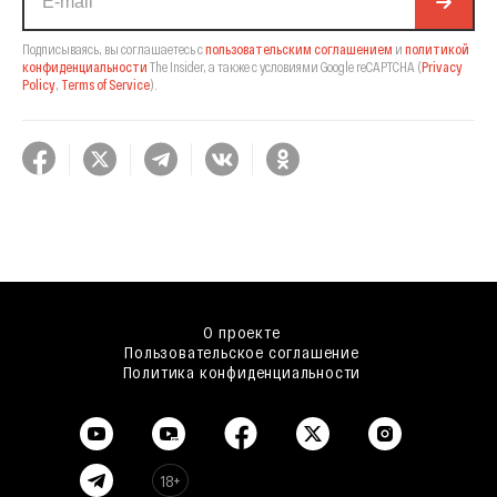
Подписываясь, вы соглашаетесь с
пользовательским соглашением
и
политикой
конфиденциальности
The Insider,
а также с условиями Google reCAPTCHA
(
Privacy
Policy
,
Terms of Service
).
О проекте
Пользовательское соглашение
Политика конфиденциальности
18+