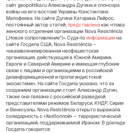
сайт geopolitika.ru Александра Дугина и спонсора
войны на юго-востоке Украины Константина
Малофеева. На сайте Дугина Катарина Лейрос,
постоянный автор статей,
представлена
как «глава
женского отделения организации Nova Resistência
(„Новое сопротивление”)». Судя по
информации
на
сайте Госдепа США, Nova Resistência —
«квазивоенизированная неофашистская
организация, действующая в Южной Америке,
Европе и Северной Америке и имеющая глубокие
связи с лицами и организациями в российской
дезинформационной и пропагандистской
экосистеме». На сайте Госдепа указано, что за
созданием организации стоит Александр Дугин,
также она связана с российской разведкой,
представителями режимов Беларуси, КНДР, Сирии
и Венесуэлы. Nova Resistência открыто выражала
солидарность с «Хезболлой» — террористической
организацией, поддерживаемой Ираном. В докладе
Госдепа говорится: