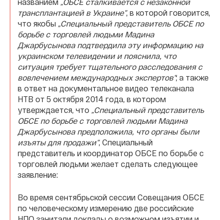
названием
„ОБСЕ сталкивается с незаконной
трансплантацией в Украине”
, в которой говорится,
что якобы
„Специальный представитель ОБСЕ по
борьбе с торговлей людьми Мадина
Джарбусынова подтвердила эту информацию на
украинском телевидении и пояснила, что
ситуация требует тщательного расследования с
вовлечением международных экспертов”
; а также
в ответ на документальное видео телеканала
НТВ от 5 октября 2014 года, в котором
утверждается, что
„Специальный представитель
ОБСЕ по борьбе с торговлей людьми Мадина
Джарбусынова предположила, что органы были
изъяты для продажи”
, Специальный
представитель и координатор ОБСЕ по борьбе с
торговлей людьми желает сделать следующее
заявление:
Во время сентябрьской сессии Совещания ОБСЕ
по человеческому измерению две российские
НПО зачитали доклады о возможном изъятии и