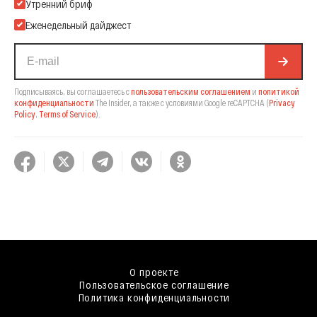
Подпишитесь на нашу Email-рассылку
Утренний бриф
Еженедельный дайджест
Подписываясь, вы соглашаетесь с
пользовательским соглашением
и
политикой
конфиденциальности
The Insider,
а также с условиями Google reCAPTCHA
(
Privacy
Policy
,
Terms of Service
).
О проекте
Пользовательское соглашение
Политика конфиденциальности