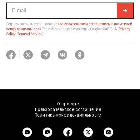
Подписываясь, вы соглашаетесь с
пользовательским соглашением
и
политикой
конфиденциальности
The Insider,
а также с условиями Google reCAPTCHA
(
Privacy
Policy
,
Terms of Service
).
О проекте
Пользовательское соглашение
Политика конфиденциальности