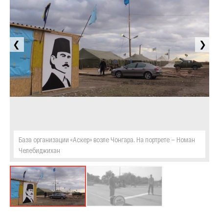
❮
❯
База организации «Аскер» возле Чонгара. На портрете — Номан
Челебиджихан