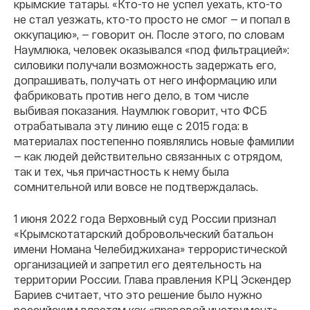
крымские татары. «Кто-то не успел уехать, кто-то
не стал уезжать, кто-то просто не смог — и попал в
оккупацию», — говорит он. После этого, по словам
Наумлюка, человек оказывался «под фильтрацией»:
силовики получали возможность задержать его,
допрашивать, получать от него информацию или
фабриковать против него дело, в том числе
выбивая показания. Наумлюк говорит, что ФСБ
отрабатывала эту линию еще с 2015 года: в
материалах постепенно появлялись новые фамилии
— как людей действительно связанных с отрядом,
так и тех, чья причастность к нему была
сомнительной или вовсе не подтверждалась.
1 июня 2022 года Верховный суд России признал
«Крымскотатарский добровольческий батальон
имени Номана Челебиджихана» террористической
организацией и запретил его деятельность на
территории России. Глава правления КРЦ Эскендер
Бариев считает, что это решение было нужно
российским властям как «правовой инструмент»