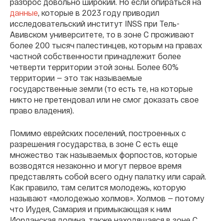
разброс довольно широкий. Но если опираться на
данные
, которые в 2023 году приводил
исследовательский институт INSS при Тель-
Авивском университете, то в зоне С проживают
более 200 тысяч палестинцев, которым на правах
частной собственности принадлежит более
четверти территории этой зоны. Более 60%
территории — это так называемые
государственные земли (то есть те, на которые
никто не претендовал или не смог доказать свое
право владения).
Помимо еврейских поселений, построенных с
разрешения государства, в зоне С есть еще
множество так называемых форпостов, которые
возводятся незаконно и могут первое время
представлять собой всего одну палатку или сарай.
Как правило, там селится молодежь, которую
называют «молодежью холмов». Холмов — потому
что Иудея, Самария и примыкающая к ним
Иорданская долина, также находящаяся в зоне С,