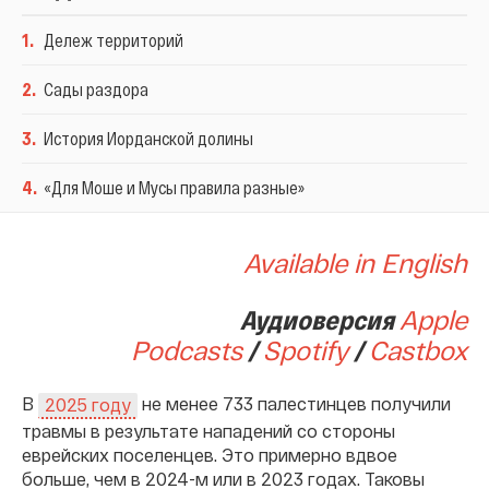
1
.
Дележ территорий
2
.
Сады раздора
3
.
История Иорданской долины
4
.
«Для Моше и Мусы правила разные»
Available in English
Аудиоверсия
Apple
Podcasts
/
Spotify
/
Сastbox
В
не менее 733 палестинцев получили
2025 году
травмы в результате нападений со стороны
еврейских поселенцев. Это примерно вдвое
больше, чем в 2024-м или в 2023 годах. Таковы