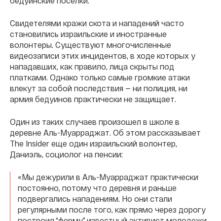
бедуинские поселки.
Свидетелями кражи скота и нападений часто
становились израильские и иностранные
волонтеры. Существуют многочисленные
видеозаписи этих инцидентов, в ходе которых у
нападавших, как правило, лица скрыты под
платками. Однако только самые громкие атаки
влекут за собой последствия — ни полиция, ни
армия бедуинов практически не защищает.
Один из таких случаев произошел в школе в
деревне Аль-Муарраджат. Об этом рассказывает
The Insider еще один израильский волонтер,
Даниэль, социолог на пенсии:
«Мы дежурили в Аль-Муарраджат практически
постоянно, потому что деревня и раньше
подвергались нападениям. Но они стали
регулярными после того, как прямо через дорогу
построил “ферму” известный активист молодежи