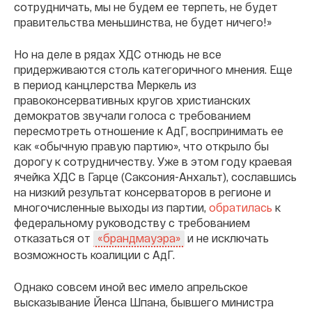
сотрудничать, мы не будем ее терпеть, не будет
правительства меньшинства, не будет ничего!»
Но на деле в рядах ХДС отнюдь не все
придерживаются столь категоричного мнения. Еще
в период канцлерства Меркель из
правоконсервативных кругов христианских
демократов звучали голоса с требованием
пересмотреть отношение к АдГ, воспринимать ее
как «обычную правую партию», что открыло бы
дорогу к сотрудничеству. Уже в этом году краевая
ячейка ХДС в Гарце (Саксония-Анхальт), сославшись
на низкий результат консерваторов в регионе и
многочисленные выходы из партии,
обратилась
к
федеральному руководству с требованием
отказаться от
и не исключать
«брандмауэра»
возможность коалиции с АдГ.
Однако совсем иной вес имело апрельское
высказывание Йенса Шпана, бывшего министра