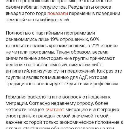
иного предложения на практике, в большинстве
своем избегал популистов. Результаты опроса
января этого года
показали
перемены в поведении
немалой части избирателей.
Полностью с партийными программами
ознакомились лишь 19% опрошенных, 60%
довольствовались кратким резюме, а 21% и вовсе
не читали программы. Таким образом, весьма
значительные электоральные группы принимают
решение на основе эмоций, симпатий либо
антипатий, не изучая сути предложений. Как раз эти
группы и являются мишенью для АдГ, которая
традиционно апеллирует к чувствам и рефлексам.
Германия расколота и по вопросу отношения к
миграции. Согласно недавнему опросу, более
четверти немцев
считают
миграцию и интеграцию
иностранных граждан самой значимой темой,
важнее которой только экономическое положение в
стране. Фактически общество разделено на три