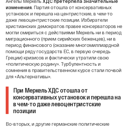
Ангелы Меркель
ХДС претерпела значительные
изменения
. Партия отошла от консервативных
установок и перешла на центристские, в чем-то
даже левоцентристские позиции. Избиратели
христианских демократов правее консерваторов не
могли смириться с действиями Меркель ни в период
миграционного (прием сирийских беженцев), ни в
период финансового (оказание многомиллиардной
помощи ряду государств ЕС, в первую очередь
Греции) кризисов и фактически утратили свою
«политическую родину». Турбулентность и
сомнения в правительственном курсе стали почвой
для «Альтернативы».
При Меркель ХДС отошла от
консервативных установок и перешла на
в чем-то даже левоцентристские
позиции
Во-вторых, и другие германские политические