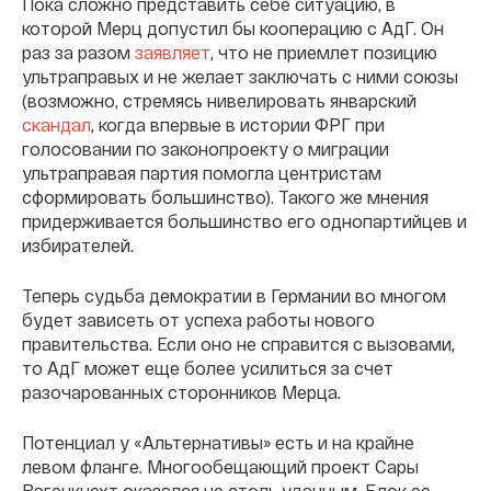
Пока сложно представить себе ситуацию, в
которой Мерц допустил бы кооперацию с АдГ. Он
раз за разом
заявляет
, что не приемлет позицию
ультраправых и не желает заключать с ними союзы
(возможно, стремясь нивелировать январский
скандал
, когда впервые в истории ФРГ при
голосовании по законопроекту о миграции
ультраправая партия помогла центристам
сформировать большинство). Такого же мнения
придерживается большинство его однопартийцев и
избирателей.
Теперь судьба демократии в Германии во многом
будет зависеть от успеха работы нового
правительства. Если оно не справится с вызовами,
то АдГ может еще более усилиться за счет
разочарованных сторонников Мерца.
Потенциал у «Альтернативы» есть и на крайне
левом фланге. Многообещающий проект Сары
Вагенкнехт оказался не столь удачным. Блок ее