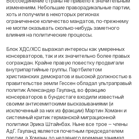
Воссоединение страны не привело к значительным
изменениям. Небольшие праворадикальные партии,
хоть и получили в некоторых регионах
ограниченное количество мандатов, по-прежнему
не могли оказывать сколько-нибудь заметного
влияния на политические процессы.
Блок ХДС/ХСС выражал интересы как умеренных
консерваторов, так и их значительно более правых
сограждан. Крайне правую повестку продвигали
внутрипартийные группы. Партбилетом
христианских демократов и высокой должностью в
правительстве земли Гессен обладал ультраправый
политик Александер Гауланд, во фракцию
консерваторов в бундестаге входили известный
своими антисемитскими высказываниями (и
исключенный за них из фракции) Мартин Хоманн и
системный критик германской миграционной
политики Эрика Штайнбах. Ныне все трое — члены
АдГ. Гауланд является почетным председателем
партии, а Хоманн до недавнего времени занимал