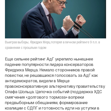
Выиграв выборы, Фридрих Мерц потерял в личном рейтинге 9 п.п. в
сравнении с прошлым годом
Еще сильнее рейтинг АдГ укрепило нынешнее
падение популярности лидера консерваторов
Фридриха Мерца. Немало сторонников правой
повестки, не решавшихся голосовать за АдГ как
антидемократов, видели в Мерце
правоконсервативную альтернативу правительству
Олафа Шольца. Цепочка событий (поддержка ХДС
смягчения «долгового тормоза» вопреки
предвыборным обещаниям, формирование
коалиции с СДПГ и готовность идти на уступки в