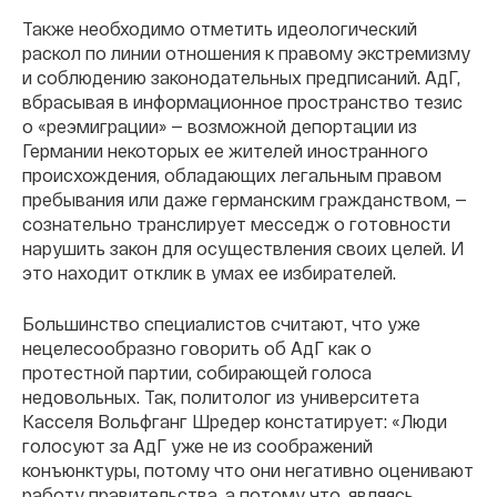
Также необходимо отметить идеологический
раскол по линии отношения к правому экстремизму
и соблюдению законодательных предписаний. АдГ,
вбрасывая в информационное пространство тезис
о «реэмиграции» — возможной депортации из
Германии некоторых ее жителей иностранного
происхождения, обладающих легальным правом
пребывания или даже германским гражданством, —
сознательно транслирует месседж о готовности
нарушить закон для осуществления своих целей. И
это находит отклик в умах ее избирателей.
Большинство специалистов считают, что уже
нецелесообразно говорить об АдГ как о
протестной партии, собирающей голоса
недовольных. Так, политолог из университета
Касселя Вольфганг Шредер констатирует: «Люди
голосуют за АдГ уже не из соображений
конъюнктуры, потому что они негативно оценивают
работу правительства, а потому что, являясь