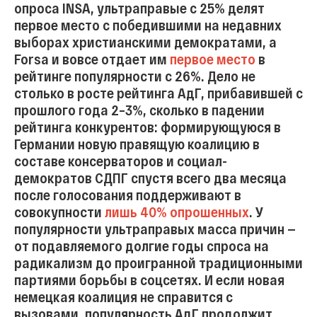
опроса INSA, ультраправые с 25% делят
первое место с победившими на недавних
выборах христианскими демократами, а
Forsa и вовсе отдает им
первое место
в
рейтинге популярности с 26%. Дело не
столько в росте рейтинга АдГ, прибавившей с
прошлого года 2–3%, сколько в падении
рейтинга конкурентов: формирующуюся в
Германии новую правящую коалицию в
составе консерваторов и социал-
демократов СДПГ спустя всего два месяца
после голосования поддерживают в
совокупности
лишь 40% опрошенных
. У
популярности ультраправых масса причин —
от подавляемого долгие годы спроса на
радикализм до проигранной традиционными
партиями борьбы в соцсетях. И если новая
немецкая коалиция не справится с
вызовами, популярность АдГ продолжит