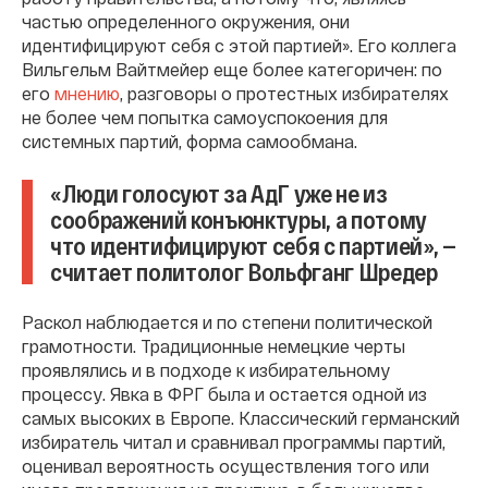
частью определенного окружения, они
идентифицируют себя с этой партией». Его коллега
Вильгельм Вайтмейер еще более категоричен: по
его
мнению
, разговоры о протестных избирателях
не более чем попытка самоуспокоения для
системных партий, форма самообмана.
«Люди голосуют за АдГ уже не из
соображений конъюнктуры, а потому
что идентифицируют себя с партией», —
считает политолог Вольфганг Шредер
Раскол наблюдается и по степени политической
грамотности. Традиционные немецкие черты
проявлялись и в подходе к избирательному
процессу. Явка в ФРГ была и остается одной из
самых высоких в Европе. Классический германский
избиратель читал и сравнивал программы партий,
оценивал вероятность осуществления того или