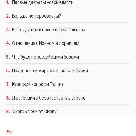
1
.
Первые декреты новой власти
2
.
Больше не террористы?
3
.
Кого пустили в новое правительство
4
.
Отношения с Ираном и Израилем
5
.
Что будет с российскими базами
6
.
Признает ли мир новые власти Сирии
7
.
Курдский вопрос и Турция
8
.
Люстрации и безопасность в стране
9
.
У кого ключи от Сирии
En