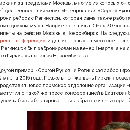
иркина за пределами Москвы, многие из которых он 
бщественного движения «Новороссия». «Сергей Руно
рони рейсов с Регинской, которая сама также работ
омощником мужа. Например, в ночь с 29 на 30 январ
илеты на рейс из Москвы в Новосибирск. На следующ
пресс-конференцию
и дал интервью на местном телев
 Регинской был забронирован на вечер 1 марта, а н
то Гиркин вылетел из Новосибирска.
ругой пример: «Сергей Рунов» и Регинская забронир
2 марта 2015 года. Позже в тот же день Гиркин пров
редставил новое пермское отделение организации «
ыступил с такой же пресс-конференцией в Екатеринбу
унова» был забронирован рейс обратно из Екатеринбу