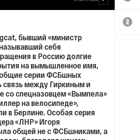
ingcat, бывший «министр
 называвший себя
вращения в Россию долгие
рытия на вымышленное имя,
з общие серии ФСБшных
 связь между Гиркиным и
же со спецназовцем «Вымпела»
иллер на велосипеде»,
и в Берлине. Особая серия
дера «ЛНР» Игоря
была общей не с ФСБшниками, а