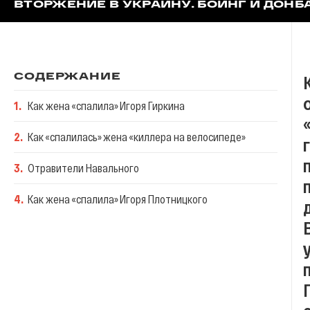
ВТОРЖЕНИЕ В УКРАИНУ. БОИНГ И ДОНБ
СОДЕРЖАНИЕ
1
.
Как жена «спалила» Игоря Гиркина
2
.
Как «спалилась» жена «киллера на велосипеде»
3
.
Отравители Навального
4
.
Как жена «спалила» Игоря Плотницкого