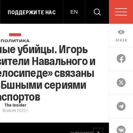
ПОДДЕРЖИТЕ НАС
EN
41438
ПОЛИТИКА
ые убийцы. Игорь
вители Навального и
елосипеде» связаны
Бшными сериями
аспортов
The Insider
18 июля 2022 г.
22
МАТЕРИАЛА