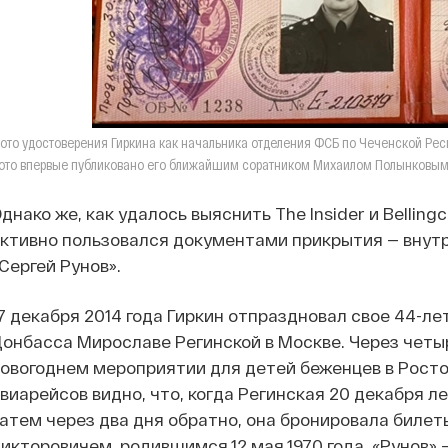
ото удостоверения Гиркина как начальника отделения ФСБ по Чеченской Рес
ото впервые публиковано его ближайшим соратником Михаилом Полынковы
днако же, как удалось выяснить The Insider и Bellin
ктивно пользовался документами прикрытия — внут
Сергей Рунов».
7 декабря 2014 года Гиркин отпраздновал свое 44-ле
онбасса Мирославе Регинской в Москве. Через чет
овогоднем мероприятии для детей беженцев в Росто
виарейсов видно, что, когда Регинская 20 декабря л
атем через два дня обратно, она бронировала биле
икторовичем, родившимся 12 мая 1970 года. «Рунов»