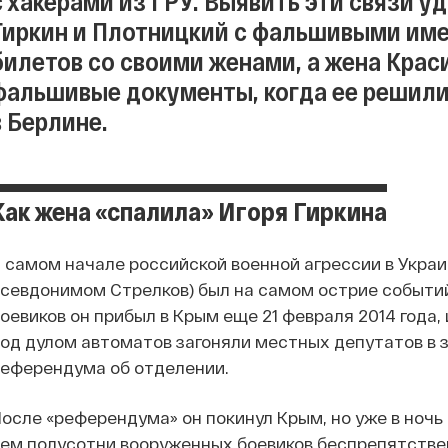
с хакерами из ГРУ. Выявить эти связи у
Гиркин и Плотницкий с фальшивыми име
билетов со своими женами, а жена Крас
фальшивые документы, когда ее решили
в Берлине.
Как жена «спалила» Игоря Гиркина
 самом начале российской военной агрессии в Укра
севдонимом Стрелков) был на самом острие событий
оевиков он прибыл в Крым еще 21 февраля 2014 года, 
од дулом автоматов загоняли местных депутатов в з
еферендума об отделении.
осле «референдума» он покинул Крым, но уже в ночь с 
ем полусотни вооруженных боевиков беспрепятстве