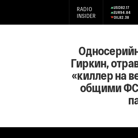
USD
82.17
RADIO
EUR
94.84
INSIDER
OIL
82.38
Односерийн
Гиркин, отра
«киллер на в
общими ФС
п