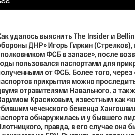
АСС
Как удалось выяснить The Insider и Bell
обороны ДНР» Игорь Гиркин (Стрелков),
«полковником ФСБ в запасе», после воз
годы пользовался паспортами для прик
полученными от ФСБ. Более того, чере
паспортов прикрытия можно проследить
двумя отравителями Навального, а так
Вадимом Красиковым, известным как «к
убившим чеченского беженца Хангошвил
паспорта обнаружилась и у бывшего ли
Плотницкого, правда, в его случае она 