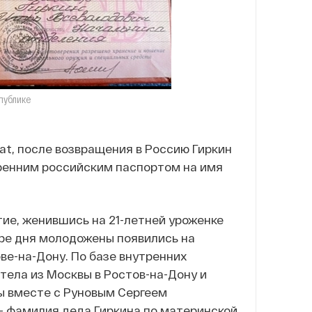
публике
м
gcat, после возвращения в Россию Гиркин
ренним российским паспортом на имя
тие, женившись на 21-летней уроженке
ыре дня молодожены появились на
ве-на-Дону. По базе внутренних
етела из Москвы в Ростов-на-Дону и
ты вместе с Руновым Сергеем
 — фамилия деда Гиркина по материнской