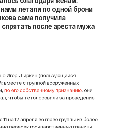
далось благодаря женам:
нами летали по одной брони
икова сама получила
 спрятать после ареста мужа
ине Игорь Гиркин (пользующийся
: вместе с группой вооруженных
и,
по его собственному признанию
, они
ал, чтобы те голосовали за проведение
11 на 12 апреля во главе группы из более
нно пересек государственную границу