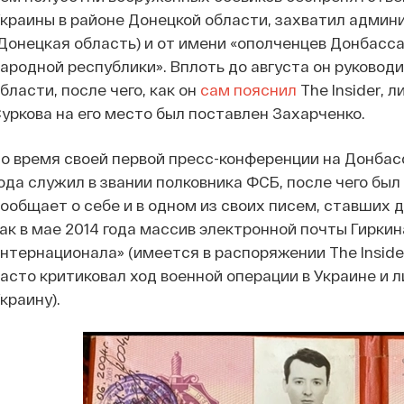
краины в районе Донецкой области, захватил админ
Донецкая область) и от имени «ополченцев Донбасса
ародной республики». Вплоть до августа он руковод
бласти, после чего, как он
сам пояснил
The Insider,
уркова на его место был поставлен Захарченко.
о время своей первой пресс-конференции на Донбас
ода служил в звании полковника ФСБ, после чего был
ообщает о себе и в одном из своих писем, ставших
ак в мае 2014 года массив электронной почты Гирки
нтернационала» (имеется в распоряжении The Inside
асто критиковал ход военной операции в Украине и л
краину).