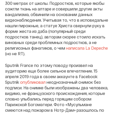
300 метрах от школы. Подростков, которые якобы
сожгли ткань на алтаре и совершили другие акты
вандализма, обвинили на основании данных
видеонаблюдения. Учитывая то, что в исповедальне
нашли пирожные, а статуе Христа свернули руку в
форме жеста из даба (популярный среди
подростков танец), авторам скорее стоило искать
виновных среди проблемных подростков, а не
религиозных фанатиков, о чем
написала La Depeche
(но не RT).
Sputnik France по этому поводу произвел на
аудиторию еще более сильное впечатление. 15
апреля 2019 года в своем аккаунте в Facebook
Sputnik
опубликовал
неоднозначный снимок без
подписи. На снимке были изображены два человека,
видимо, не французского происхождения, которые
словно улыбались перед горящим собором
Парижской Богоматери. Фото «Мусульмане
смеются над пожаром в Нотр-Дам» разошлось по