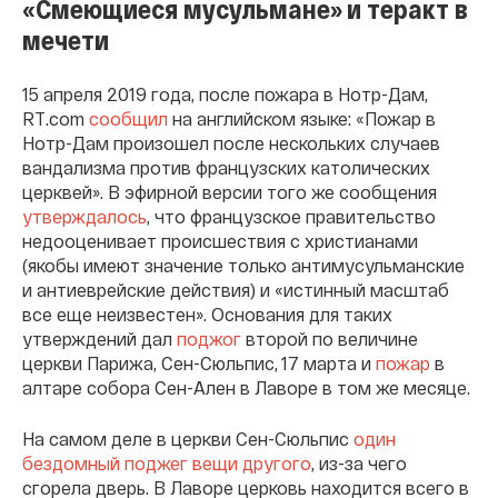
«Смеющиеся мусульмане» и теракт в
мечети
15 апреля 2019 года, после пожара в Нотр-Дам,
RT.com
сообщил
на английском языке: «Пожар в
Нотр-Дам произошел после нескольких случаев
вандализма против французских католических
церквей». В эфирной версии того же сообщения
утверждалось
, что французское правительство
недооценивает происшествия с христианами
(якобы имеют значение только антимусульманские
и антиеврейские действия) и «истинный масштаб
все еще неизвестен». Основания для таких
утверждений дал
поджог
второй по величине
церкви Парижа, Сен-Сюльпис, 17 марта и
пожар
в
алтаре собора Сен-Ален в Лаворе в том же месяце.
На самом деле в церкви Сен-Сюльпис
один
бездомный поджег вещи другого
, из-за чего
сгорела дверь. В Лаворе церковь находится всего в