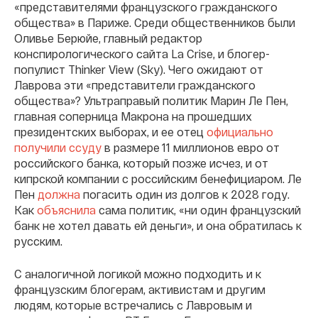
«представителями французского гражданского
общества» в Париже. Среди общественников были
Оливье Берюйе, главный редактор
конспирологического сайта La Crise, и блогер-
популист Thinker View (Sky). Чего ожидают от
Лаврова эти «представители гражданского
общества»? Ультраправый политик Марин Ле Пен,
главная соперница Макрона на прошедших
президентских выборах, и ее отец
официально
получили ссуду
в размере 11 миллионов евро от
российского банка, который позже исчез, и от
кипрской компании с российским бенефициаром. Ле
Пен
должна
погасить один из долгов к 2028 году.
Как
объяснила
сама политик, «ни один французский
банк не хотел давать ей деньги», и она обратилась к
русским.
С аналогичной логикой можно подходить и к
французским блогерам, активистам и другим
людям, которые встречались с Лавровым и