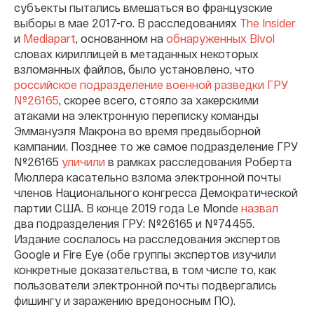
субъекты пытались вмешаться во французские
выборы в мае 2017-го. В расследованиях
The Insider
и
Mediapart
, основанном на
обнаруженных Bivol
словах кириллицей в метаданных некоторых
взломанных файлов, было установлено, что
российское подразделение военной разведки ГРУ
№26165
, скорее всего, стояло за хакерскими
атаками на электронную переписку команды
Эммануэля Макрона во время предвыборной
кампании. Позднее то же самое подразделение ГРУ
№26165
уличили
в рамках расследования Роберта
Мюллера касательно взлома электронной почты
членов Национального конгресса Демократической
партии США. В конце 2019 года Le Monde
назвал
два подразделения ГРУ: №26165 и №74455.
Издание сослалось на расследования экспертов
Google и Fire Eye (обе группы экспертов изучили
конкретные доказательства, в том числе то, как
пользователи электронной почты подвергались
фишингу и заражению вредоносным ПО).