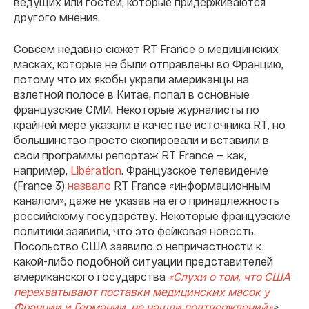
ведущих или гостей, которые придерживаются
другого мнения.
Совсем недавно сюжет RT France о медицинских
масках, которые не были отправлены во Францию,
потому что их якобы украли американцы на
взлетной полосе в Китае, попал в основные
французские СМИ. Некоторые журналисты по
крайней мере указали в качестве источника RT, но
большинство просто скопировали и вставили в
свои программы репортаж RT France — как,
например,
Libération
. Французское телевидение
(France 3)
назвало
RT France «информационным
каналом», даже не указав на его принадлежность
российскому государству. Некоторые французские
политики заявили, что это фейковая новость.
Посольство США заявило о непричастности к
какой-либо подобной ситуации представителей
американского государства
«Слухи о том, что США
перехватывают поставки медицинских масок у
Франции и Германии, не нашли подтверждений»
>.