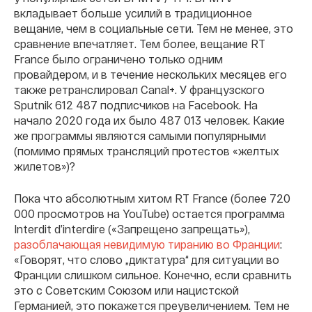
вкладывает больше усилий в традиционное
вещание, чем в социальные сети. Тем не менее, это
сравнение впечатляет. Тем более, вещание RT
France было ограничено только одним
провайдером, и в течение нескольких месяцев его
также ретранслировал Canal+. У французского
Sputnik 612 487 подписчиков на Facebook. На
начало 2020 года их было 487 013 человек. Какие
же программы являются самыми популярными
(помимо прямых трансляций протестов «желтых
жилетов»)?
Пока что абсолютным хитом RT France (более 720
000 просмотров на YouTube) остается программа
Interdit d’interdire («Запрещено запрещать»),
разоблачающая невидимую тиранию во Франции
:
«Говорят, что слово „диктатура“ для ситуации во
Франции слишком сильное. Конечно, если сравнить
это с Советским Союзом или нацистской
Германией, это покажется преувеличением. Тем не