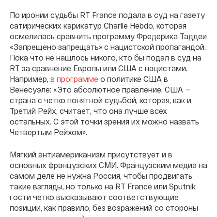
По иронии судьбы RT France подала в суд на газету
сатирических карикатур Charlie Hebdo, которая
осмелилась сравнить программу Фредерика Таддеи
«Запрещено запрещать» с нацистской пропагандой.
Пока что не нашлось никого, кто бы подал в суд на
RT за сравнение Европы или США с нацистами.
Например,
в программе
о политике США в
Венесуэле: «Это абсолютное правление. США —
страна с четко понятной судьбой, которая, как и
Третий Рейх, считает, что она лучше всех
остальных. С этой точки зрения их можно назвать
Четвертым Рейхом».
Мягкий антиамериканизм присутствует и в
основных французских СМИ. Французским медиа на
самом деле не нужна Россия, чтобы продвигать
такие взгляды, но только на RT France или Sputnik
гости четко высказывают соответствующие
позиции, как правило, без возражений со стороны