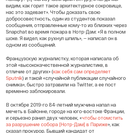
видим, как горит такое архитектурное сокровище,
нас это задевает». Чтобы доказать свою
добросовестность, один из студентов показал
сообщения, отправленные кому-то из близких через
Snapchat во время пожара в Нотр-Дам: «Я в полном
шоке. Я видел, как рухнул шпиль», — написал он в
одном из сообщений.
Французскую журналистку, которая написала об
этой «высококачественной журналистике, в
отличие от других» (
как себя сам определяет
Sputnik
) и такой «случайной публикации случайного
снимка», быстро затравили на Twitter, а ее пост
временно заблокировали.
В октябре 2019-го 84-летний мужчина напал на
мечеть в Байонне, городе на юго-востоке Франции,
и серьезно ранил двух человек, «
чтобы отомстить
за разрушение собора [Нотр-Дам] в Париже
», как
сказал прокурор. Бывший кандидат от