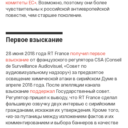
комитеты ЕС»
. Возможно, поэтому они более
чувствительны к российской антиевропейской
повестке, чем старшее поколение.
Первое взыскание
28 июня 2018 года RT France
получил первое
взыскание
от французского регулятора CSA (Conseil
de Surveillance Audiovisuel, «Совет по
аудиовизуальному надзору») за предвзятое
освещение химической атаки в сирийском Думе в
апреле 2018 года. После апелляции канала
взыскание
поддержал
Государственный совет.
Регулятор пришел к выводу, что RT France сделал
фальшивую озвучку двух интервью с сирийскими
гражданами, искажая их утверждения. Кроме того,
«из-за путаницы между изложением фактов и их
комментированием и выбора баннеров в качестве