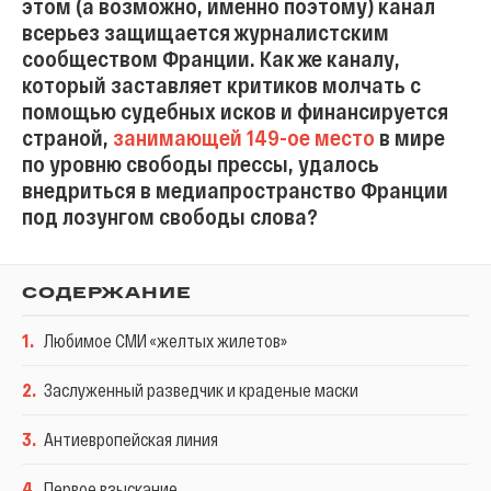
этом (а возможно, именно поэтому) канал
всерьез защищается журналистским
сообществом Франции. Как же каналу,
который заставляет критиков молчать с
помощью судебных исков и финансируется
страной,
занимающей 149-ое место
в мире
по уровню свободы прессы, удалось
внедриться в медиапространство Франции
под лозунгом свободы слова?
СОДЕРЖАНИЕ
1
.
Любимое СМИ «желтых жилетов»
2
.
Заслуженный разведчик и краденые маски
3
.
Антиевропейская линия
4
.
Первое взыскание