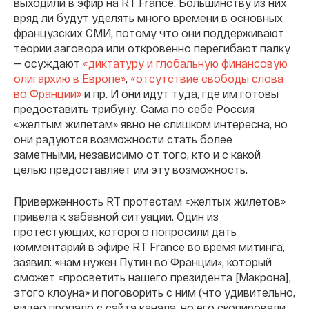
выходили в эфир на RT France. Большинству из них
вряд ли будут уделять много времени в основных
французских СМИ, потому что они поддерживают
теории заговора или откровенно перегибают палку
— осуждают
«диктатуру и глобальную финансовую
олигархию в Европе»
,
«отсутствие свободы слова
во Франции»
и пр. И они идут туда, где им готовы
предоставить трибуну. Сама по себе Россия
«желтым жилетам» явно не слишком интересна, но
они радуются возможности стать более
заметными, независимо от того, кто и с какой
целью предоставляет им эту возможность.
Приверженность RT протестам «желтых жилетов»
привела к забавной ситуации. Один из
протестующих, которого попросили дать
комментарий в эфире RT France во время митинга,
заявил: «нам нужен Путин во Франции», который
сможет «просветить нашего президента [Макрона],
этого клоуна» и поговорить с ним (что удивительно,
видео пропало с сайта канала, но его скопировали