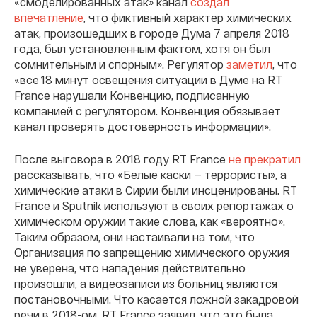
«смоделированных атак» канал
создал
впечатление
, что фиктивный характер химических
атак, произошедших в городе Дума 7 апреля 2018
года, был установленным фактом, хотя он был
сомнительным и спорным». Регулятор
заметил
, что
«все 18 минут освещения ситуации в Думе на RT
France нарушали Конвенцию, подписанную
компанией с регулятором. Конвенция обязывает
канал проверять достоверность информации».
После выговора в 2018 году RT France
не прекратил
рассказывать, что «Белые каски — террористы», а
химические атаки в Сирии были инсценированы. RT
France и Sputnik используют в своих репортажах о
химическом оружии такие слова, как «вероятно».
Таким образом, они настаивали на том, что
Организация по запрещению химического оружия
не уверена, что нападения действительно
произошли, а видеозаписи из больниц являются
постановочными. Что касается ложной закадровой
речи в 2018-ом, RT France заявил, что это была