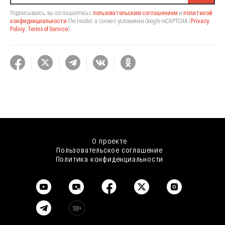
Подписываясь, вы соглашаетесь с
пользовательским соглашением
и
политикой
конфиденциальности
The Insider,
а также с условиями Google reCAPTCHA
(
Privacy
Policy
,
Terms of Service
).
О проекте
Пользовательское соглашение
Политика конфиденциальности
18+