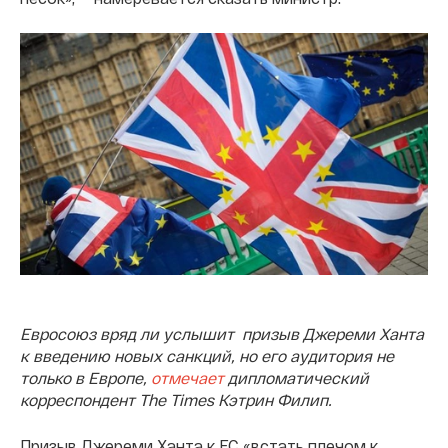
Евросоюз вряд ли услышит призыв Джереми Ханта
к введению новых санкций, но его аудитория не
только в Европе,
отмечает
дипломатический
корреспондент The Times Кэтрин Филип.
Призыв Джереми Ханта к ЕС «встать плечом к