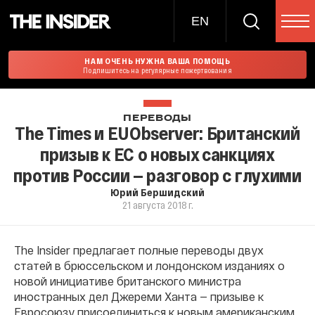
EN
НАМ ОЧЕНЬ НУЖНА ВАША ПОМОЩЬ
Подпишитесь на регулярные пожертвования
ПЕРЕВОДЫ
The Times и EUObserver: Британский
призыв к ЕС о новых санкциях
против России — разговор с глухими
Юрий Бершидский
21 августа 2018 г.
The Insider предлагает полные переводы двух
статей в брюссельском и лондонском изданиях о
новой инициативе британского министра
иностранных дел Джереми Ханта — призыве к
Евросоюзу присоединиться к новым американским