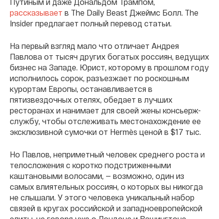
Путиным и даже Дональдом Трампом,
рассказывает
в The Daily Beast Джеймс Болл. The
Insider предлагает полный перевод статьи.
На первый взгляд мало что отличает Андрея
Павлова от тысяч других богатых россиян, ведущих
бизнес на Западе. Юрист, которому в прошлом году
исполнилось сорок, разъезжает по роскошным
курортам Европы, останавливается в
пятизвездочных отелях, обедает в лучших
ресторанах и нанимает для своей жены консьерж-
службу, чтобы отслеживать местонахождение ее
эксклюзивной сумочки от Hermès ценой в $17 тыс.
Но Павлов, неприметный человек среднего роста и
телосложения с коротко подстриженными
каштановыми волосами, — возможно, один из
самых влиятельных россиян, о которых вы никогда
не слышали. У этого человека уникальный набор
связей в кругах российской и западноевропейской
элиты, не говоря уже о Лондоне и Вашингтоне, —