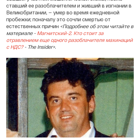
ставший ее разоблачителем и живший в изгнании в
Великобритании, — умер во время ежедневной
пробежки; поначалу это сочли смертью от
естественных причин
<Подробнее об этом читайте в
материале -
Магнитский-2. Кто стоит за
отравлением еще одного разоблачителя махинаций
с НДС?
- The Insider>
.