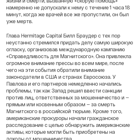
жизни и смерти, вызванную «скорую помощь»
намеренно не допускали к нему с течение 1 часа 18
минут, когда же врачей все же пропустили, он был
уже мертв.
Глава Hermitage Capital Билл Браудер с тех пор
неустанно стремился придать делу самую широкую
огласку, организовав международную кампанию
«Справедливость для Магнитского». Она привлекла
огромное внимание прессы во всем мире, после
чего на эти события обратили внимание
законодатели в США и странах Евросоюза. У
Павлова и его партнеров немедленно начались
проблемы, так как Запад решил ввести санкции
против лиц, ответственных за мошенничество и —
прямым или косвенным образом — за смерть
Магнитского в российской тюрьме. Кроме того,
американские прокуроры начали гражданское
расследование с целью обнаружить американские
активы, которые могли быть приобретены на
доходы от мошенничества.