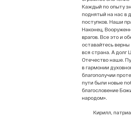
Каждый по опыту зн
поднятый на нас в 
поступков. Наши пр
Наконец, Вооружен
врагов. Все это и 
оставайтесь верны 
вся страна. А долг 
Отечество наше. Пу
в гармонии духовног
благополучии проте
пути были новые по
благословение Бож
народом».
Кирилл, патриа