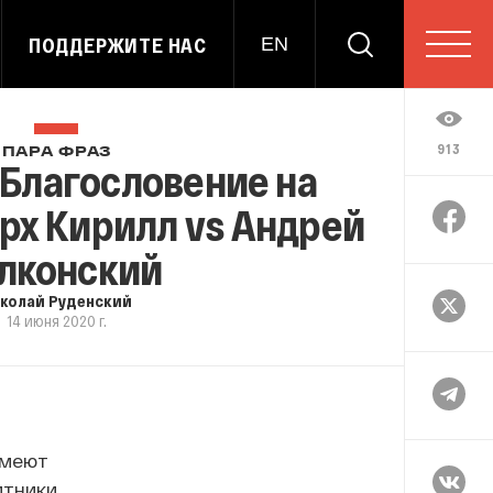
ПОДДЕРЖИТЕ НАС
EN
913
ПАРА ФРАЗ
 Благословение на
рх Кирилл vs Андрей
лконский
колай Руденский
14 июня 2020 г.
имеют
итники.