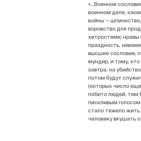
«…Военное сословие
военном деле, каки
войны — шпионство,
воровство для прод
хитростями; нравы 
праздность, невежес
высшее сословие, п
мундир, и тому, кто
завтра, на убийство
потом будут служит
(которых число еще
побито людей, тем 
пискливым голосом 
стало тяжело жить.
человеку вкушать от