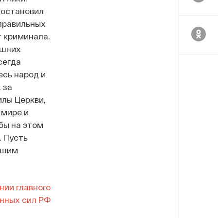
 остановил
еправильных
 криминала.
ешних
сегда
есь народ и
 за
илы Церкви,
 мире и
бы на этом
. Пусть
ашим
нии главного
нных сил РФ