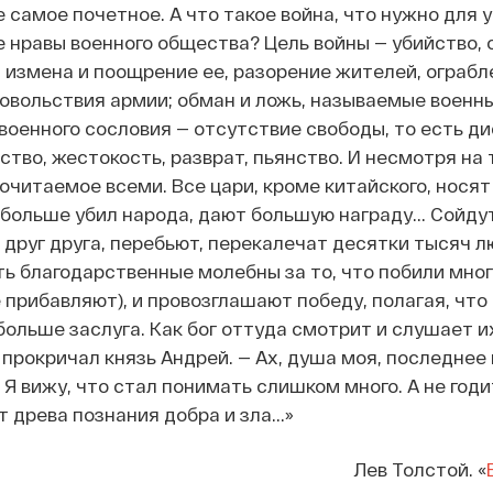
 самое почетное. А что такое война, что нужно для у
е нравы военного общества? Цель войны — убийство, 
 измена и поощрение ее, разорение жителей, ограбл
овольствия армии; обман и ложь, называемые военн
военного сословия — отсутствие свободы, то есть ди
тво, жестокость, разврат, пьянство. И несмотря на 
очитаемое всеми. Все цари, кроме китайского, носят
 больше убил народа, дают большую награду... Сойдут
 друг друга, перебьют, перекалечат десятки тысяч л
ь благодарственные молебны за то, что побили мно
 прибавляют), и провозглашают победу, полагая, что
больше заслуга. Как бог оттуда смотрит и слушает их
прокричал князь Андрей. — Ах, душа моя, последнее
 Я вижу, что стал понимать слишком много. А не год
 древа познания добра и зла...»
Лев Толстой. «