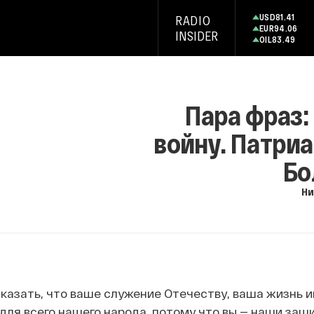
USD
81.41
RADIO
EUR
94.06
INSIDER
OIL
83.49
Пара фраз:
войну. Патриа
Бо
Ни
сказать, что ваше служение Отечеству, ваша жизнь 
для всего нашего народа, потому что вы — наши защ