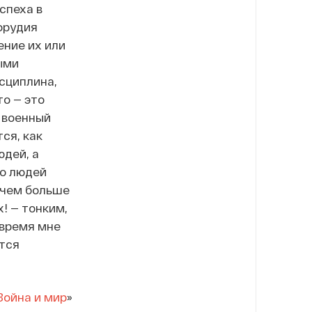
спеха в
орудия
ение их или
ыми
сциплина,
то — это
 военный
ся, как
юдей, а
го людей
 чем больше
! — тонким,
 время мне
ится
Война и мир
»