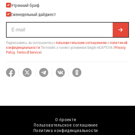
Подпишитесь на нашу Email-рассылку
Утренний бриф
Еженедельный дайджест
Подписываясь, вы соглашаетесь с
пользовательским соглашением
и
политикой
конфиденциальности
The Insider,
а также с условиями Google reCAPTCHA
(
Privacy
Policy
,
Terms of Service
).
О проекте
Пользовательское соглашение
Политика конфиденциальности