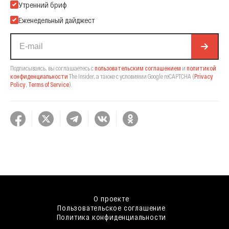
Подпишитесь на нашу Email-рассылку
Утренний бриф
Еженедельный дайджест
Подписываясь, вы соглашаетесь с
пользовательским соглашением
и
политикой
конфиденциальности
The Insider,
а также с условиями Google reCAPTCHA
(
Privacy
Policy
,
Terms of Service
).
О проекте
Пользовательское соглашение
Политика конфиденциальности