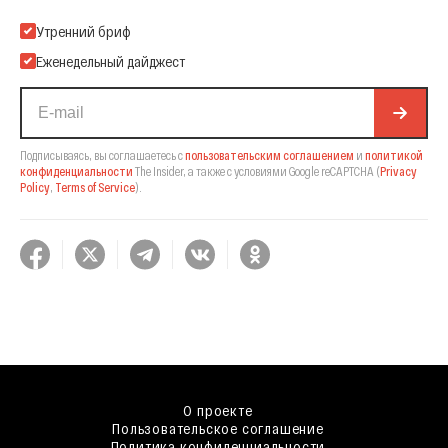
Подпишитесь на нашу Email-рассылку
Утренний бриф
Еженедельный дайджест
Подписываясь, вы соглашаетесь с
пользовательским соглашением
и
политикой
конфиденциальности
The Insider,
а также с условиями Google reCAPTCHA
(
Privacy
Policy
,
Terms of Service
).
О проекте
Пользовательское соглашение
Политика конфиденциальности