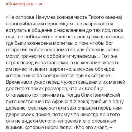
«
Коммерсантъ
»
«На острове Нанумеа (южная часть Тихого океана)
новоприбывшим европейцам… не разрешается
вступать в общение с населением до тех пор, пока
они… не побывали во всех четырех храмах острова,
где были вознесены молитвы о том, чтобы бог
отвратил любое вероломство или болезни, какие
могли принести с собой эти чужеземцы… Тот же
страх перед иностранцами, а не желание оказать
им почести лежит, вероятно, в основе обрядов,
которые иногда совершаются при их встрече…
Временами ужас перед чужестранцами и их магией
достигает таких размеров, что их вообще
отказываются принимать. Когда Спик [английский
путешественник по Африке XIX века] прибыл в одну
деревню, местные жители захлопывали перед ним
двери своих домов, потому что никогда до этого
они не видели белого человека и его оловянных
ящиков, которые несли люди. «Кто его знает, —