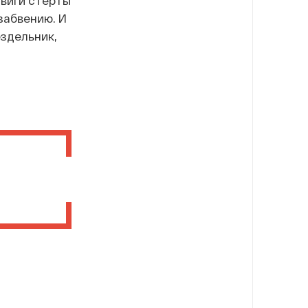
двиги стерты
забвению. И
ездельник,