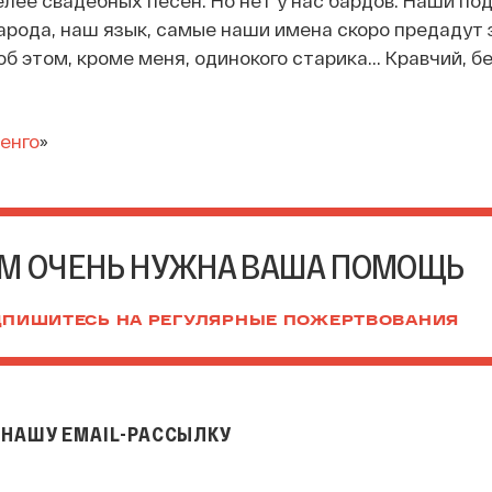
елее свадебных песен. Но нет у нас бардов. Наши по
арода, наш язык, самые наши имена скоро предадут 
б этом, кроме меня, одинокого старика... Кравчий, б
енго
»
М ОЧЕНЬ НУЖНА ВАША ПОМОЩЬ
ПИШИТЕСЬ НА РЕГУЛЯРНЫЕ ПОЖЕРТВОВАНИЯ
НАШУ EMAIL-РАССЫЛКУ
il-рассылку