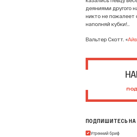
казались певцу вес
деяниями другого н
никто не пожалеет о
наполняй кубки!..
Вальтер Скотт. «
Айв
НА
ПОД
ПОДПИШИТЕСЬ НА 
Подпишитесь на нашу Ema
Утренний бриф