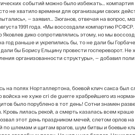
агических событий можно было избежать… компартия
росто не хватило времени для организации своих дейс
пытались», — заявил… Зюганов, отвечая на вопрос, м
вгуста 1991 года. «Мы воссоздали компартию РСФСР
р Яковлев дико сопротивлялись этому, но мы воссозд
а год раньше и укрепились бы, то не дали бы Горбач
 дали бы Борису Ельцину провести госпереворот. Не 
иления организованности структуры», — добавил поли
ь на полях Норталлертона, боевой клич сакса был 
 войска не хуже cri de guerre храбрейшего из норма
итов было порублено в тот день! Сотни знамен разв
. Кровь лилась рекой, а смерть казалась всем краше 
озвал этот день праздником мечей, слетом орлов на
й по шлемам и щитам врагов, шум битвы и боевые кл