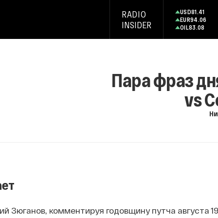
USD
81.41
RADIO
EUR
94.06
INSIDER
OIL
83.08
Пара фраз дн
vs С
Ни
ает
й Зюганов, комментируя годовщину путча августа 199