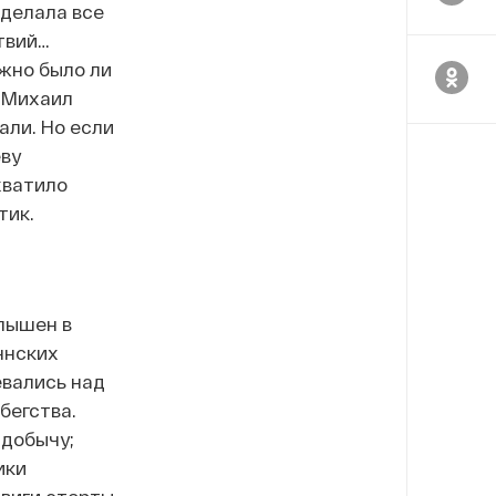
 делала все
твий…
ожно было ли
. Михаил
али. Но если
еву
хватило
тик.
слышен в
ннских
евались над
бегства.
 добычу;
ики