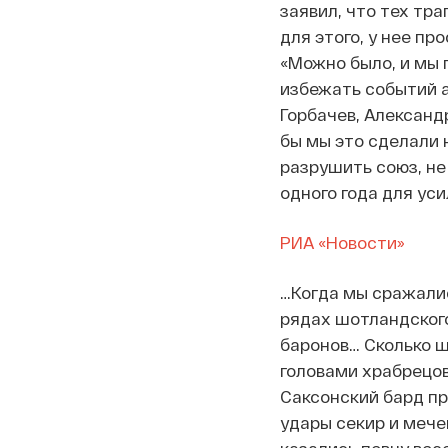
заявил, что тех тр
для этого, у нее п
«Можно было, и мы 
избежать событий а
Горбачев, Александ
бы мы это сделали н
разрушить союз, не
одного года для ус
РИА «Новости»
…Когда мы сражалис
рядах шотландского
баронов… Сколько щ
головами храбрецов
Саксонский бард пр
удары секир и мече