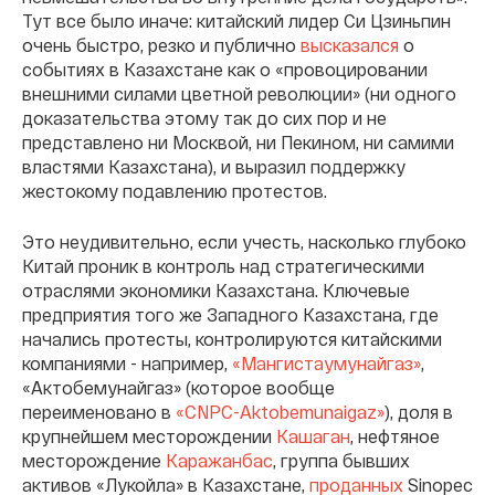
Тут все было иначе: китайский лидер Си Цзиньпин
очень быстро, резко и публично
высказался
о
событиях в Казахстане как о «провоцировании
внешними силами цветной революции» (ни одного
доказательства этому так до сих пор и не
представлено ни Москвой, ни Пекином, ни самими
властями Казахстана), и выразил поддержку
жестокому подавлению протестов.
Это неудивительно, если учесть, насколько глубоко
Китай проник в контроль над стратегическими
отраслями экономики Казахстана. Ключевые
предприятия того же Западного Казахстана, где
начались протесты, контролируются китайскими
компаниями - например,
«Мангистаумунайгаз»
,
«Актобемунайгаз» (которое вообще
переименовано в
«CNPC-Aktobemunaigaz»
), доля в
крупнейшем месторождении
Кашаган
, нефтяное
месторождение
Каражанбас
, группа бывших
активов «Лукойла» в Казахстане,
проданных
Sinopec