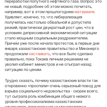
переработки попутного нефтяного газа. Вопрос это
не новый, подробнее об этом можно почитать,
например, вот в этом прошлогоднем
материале
.
Удивляет, конечно, то, что либерализация
получилась настолько обвальной и допустила
резкий, практически двукратный рост цен, что в
условиях депрессивной экономической ситуации
стало мощным социальным раздражителем.
Причем уже после начала протестов, в первые дни
января, казахстанские правительство и Минэнерго
продолжали
настаивать
, что все было сделано
правильно, пока Токаев личным решением не
уволил кабинет министров и не отыграл назад
ситуацию по ценам.
Трудно сказать, почему казахстанские власти так
откровенно «проспали» очень серьезный повод для
взрыва социального недовольства - скорее всего,
тут сыграла роль комбинация общего низкого
уровня профессионализма казахстанских
чиновников, помноженная на монополизм и