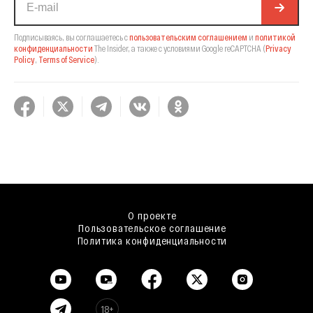
Подписываясь, вы соглашаетесь с
пользовательским соглашением
и
политикой
конфиденциальности
The Insider,
а также с условиями Google reCAPTCHA
(
Privacy
Policy
,
Terms of Service
).
О проекте
Пользовательское соглашение
Политика конфиденциальности
18+