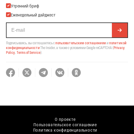
Подпишитесь на нашу Email-рассылку
Утренний бриф
Еженедельный дайджест
Подписываясь, вы соглашаетесь с
пользовательским соглашением
и
политикой
конфиденциальности
The Insider,
а также с условиями Google reCAPTCHA
(
Privacy
Policy
,
Terms of Service
).
О проекте
Пользовательское соглашение
Политика конфиденциальности