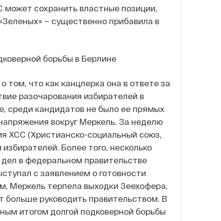
ДС может сохранить властные позиции,
 «Зеленых» – существенно прибавила в
дковерной борьбы в Берлине
 том, что как канцлерка она в ответе за
ствие разочарования избирателей в
не, среди кандидатов не было ее прямых
напряжения вокруг Меркель. За неделю
тия ХСС (Христианско-социальный союз,
избирателей. Более того, несколько
 дел в федеральном правительстве
выступал с заявлением о готовности
им, Меркель терпела выходки Зеехофера,
ет больше руководить правительством. В
ьным итогом долгой подковерной борьбы