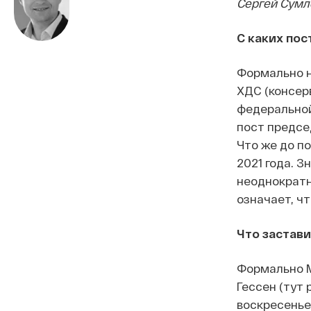
Сергей Сумл
С каких пос
Формально н
ХДС (консер
федеральной
пост предсе
Что же до п
2021 года. З
неоднократн
означает, ч
Что застави
Формально М
Гессен (тут
воскресенье