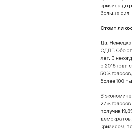
кризиса до 
больше сил, 
Стоит ли о
Да. Немецка
СДПГ. Обе э
лет. В неког
с 2016 года 
50% голосов,
более 100 ты
В экономиче
27% голосов 
получив 19,
демократов,
кризисом, т