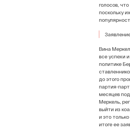
голосов, чт
поскольку и
популярност
Заявление
Вина Меркель
все успехи и
политике Бе
ставленнико
до этого пр
партия-парт
месяцев под
Меркель, ре
выйти из ко
и это тольк
итоге ее за