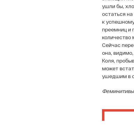
ушли бы, хл
остаться на
к успешному
преемниц и 
количество 
Сейчас пере
она,
видимо,
Коля, пробы
может встат
ушедшим в о
Феминитивы 