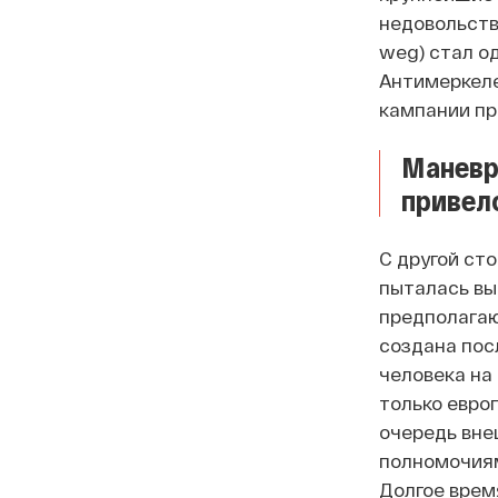
недовольств
weg)
стал о
Антимеркеле
кампании пр
Маневр
привело
С другой сто
пыталась вы
предполагаю
создана пос
человека на 
только европ
очередь вне
полномочиям
Долгое врем