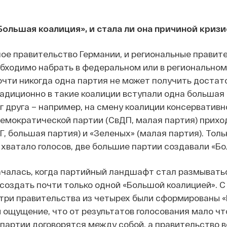
Большая коалиция», и стала ли она причиной кризи
ое правительство Германии, и региональные правит
бходимо набрать в федеральном или в региональном
очти никогда одна партия не может получить достат
радиционно в такие коалиции вступали одна большая 
г друга – например, на смену коалиции консервативн
емократической партии (СвДП, малая партия) прих
, большая партия) и «Зеленых» (малая партия). Толь
 хватало голосов, две большие партии создавали «Б
чалась, когда партийный ландшафт стал размывать
создать почти только одной «Большой коалицией». С 
 три правительства из четырех были сформированы «
 ощущение, что от результатов голосования мало что
партии договорятся между собой, а правительство в