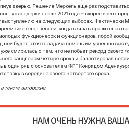
опнув дверью. Решение Меркель еще раз подставить
 посту канцлерки после 2021 года – скорее всего, п
 выступлению на следующих выборах. Фактически М
преемников еще весной, когда взяла в правительство
молодых функционерок и функционеров, порой вообщ
д ней будет стоять задача помочь им успешно выст
 уже смирилась с тем, что не побьет рекорд своего «
вшего канцлером четыре срока и баллотировавшегося 
ь в один ряд с основателем ФРГ Конрадом Аденауэр
тставку в середине своего четвертого срока.
в тексте авторские
НАМ ОЧЕНЬ НУЖНА ВАШ