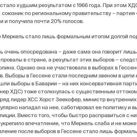
о стало худшим результатом с 1966 года. При этом Х
х союзник по региональному правительству – партия
и и получила почти 20% голосов.
 Меркель стало лишь формальным итогом долгой по
 очень опосредована – даже сама она говорит лишь о
 провалы в стране, а результат этих выборов – след
рлина. Однако она не участвовала в выборах в Гессе
в.
Выборы в Гессене стали последним звеном в цепи 
ошли выборы в Баварии – на них консервативная пар
нер ХДС) тоже столкнулась с существенным оттоком 
ряд лидер ХСС Хорст Зеехофер, министр внутренних
гулярно нападал на нее, саботировал ее политику и 
алиции. Вместо того, чтобы быстро расправиться с н
о укрепило впечатление, что Меркель слаба и не мож
явление после выборов в Гессене стало лишь формал