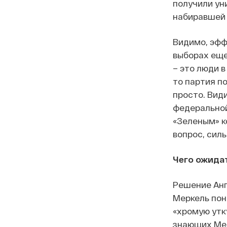
получили ун
набиравшей 
Видимо, эфф
выборах еще
– это люди в
то партия по
просто. Вид
федеральной
«Зеленым» к
вопрос, сил
Чего ожидат
Решение Анг
Меркель пон
«хромую утк
знающих Мер