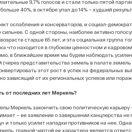
изительные 9,7% голосов и стали только пятой парти
больше 40%, в октябре упал до 14% – худший результ
ект ослабления и консерваторов, и социал-демокра
 сильнее. С одной стороны, наиболее активно голос
 возрасте старше 65 лет, и эта социальная группа т
ка что находится в глубоком ценностном и кадровом 
имо, в ближайшее время мы будем наблюдать усилени
 (через представительства земель в палате земель 
онвертировать этот рост в успех на федеральных выб
ьно зависящий от их региональных успехов или пораж
ь от последних лет Меркель?
елы Меркель закончить свою политическую карьеру –
имает – ее заявление о завершении канцлерства не п
у» и только усилит нападки противников на нее. Одна
кель, главной чертой ее характера является ответс