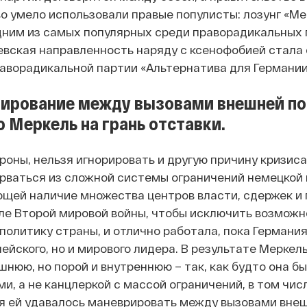
о умело использовали правые популисты: лозунг «Ме
дним из самых популярных среди праворадикальных 
вская направленность наряду с ксенофобией стала 
аворадикальной партии «Альтернатива для Германии
ирование между вызовами внешней пол
 Меркель на грань отставки.
роны, нельзя игнорировать и другую причину кризиса
рваться из сложной системы ограничений немецкой
щей наличие множества центров власти, сдержек и 
ле Второй мировой войны, чтобы исключить возможн
политику страны, и отлично работала, пока Германия
ейского, но и мирового лидера. В результате Меркел
шнюю, но порой и внутреннюю – так, как будто она 
и, а не канцлеркой с массой ограничений, в том чис
я ей удавалось маневрировать между вызовами внешн