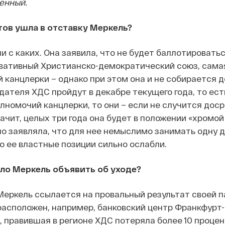
енный.
тов ушла в отставку Меркель?
и с каких. Она заявила, что не будет баллотировать
вативный Христианско-демократический союз, самая 
 канцлерки – однако при этом она и не собирается 
дателя ХДС пройдут в декабре текущего года, то ест
олномочий канцлерки, то они – если не случится дос
начит, целых три года она будет в положении «хромой
о заявляла, что для нее немыслимо занимать одну д
то ее властные позиции сильно ослабли.
ло Меркель объявить об уходе?
еркель ссылается на провальный результат своей п
 расположен, например, банковский центр Франкфурт
, правившая в регионе ХДС потеряла более 10 процен