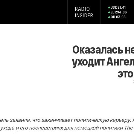
USD
81.41
RADIO
EUR
94.06
INSIDER
OIL
83.08
Оказалась н
уходит Ангел
это
ль заявила, что заканчивает политическую карьеру, н
ухода и его последствиях для немецкой политики The 