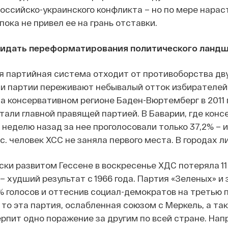
российско-украинского конфликта – но по мере нарас
пока не привел ее на грань отставки.
жидать переформатирования политического ланд
я партийная система отходит от противоборства дв
ти партии переживают небывалый отток избирателей
да консервативном регионе Баден-Вюртемберг в 2011 
стали главной правящей партией. В Баварии, где кон
 неделю назад за нее проголосовали только 37,2% – 
с. человек ХСС не заняла первого места. В городах 
ски развитом Гессене в воскресенье ХДС потеряла 11
– худший результат с 1966 года. Партия «Зеленых» и
8% голосов и оттеснив социал-демократов на третью 
 то эта партия, ослабленная союзом с Меркель, а 
ерпит одно поражение за другим по всей стране. Нап