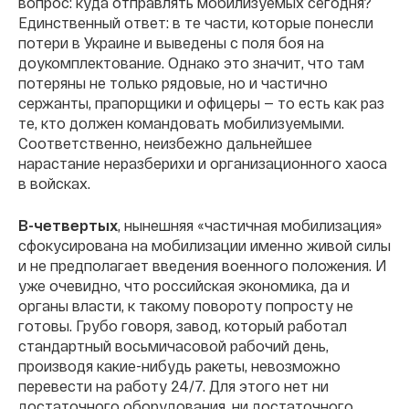
вопрос: куда отправлять мобилизуемых сегодня?
Единственный ответ: в те части, которые понесли
потери в Украине и выведены с поля боя на
доукомплектование. Однако это значит, что там
потеряны не только рядовые, но и частично
сержанты, прапорщики и офицеры — то есть как раз
те, кто должен командовать мобилизуемыми.
Соответственно, неизбежно дальнейшее
нарастание неразберихи и организационного хаоса
в войсках.
В-четвертых
, нынешняя «частичная мобилизация»
сфокусирована на мобилизации именно живой силы
и не предполагает введения военного положения. И
уже очевидно, что российская экономика, да и
органы власти, к такому повороту попросту не
готовы. Грубо говоря, завод, который работал
стандартный восьмичасовой рабочий день,
производя какие-нибудь ракеты, невозможно
перевести на работу 24/7. Для этого нет ни
достаточного оборудования, ни достаточного