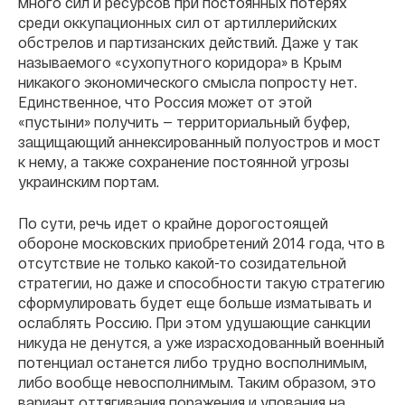
много сил и ресурсов при постоянных потерях
среди оккупационных сил от артиллерийских
обстрелов и партизанских действий. Даже у так
называемого «сухопутного коридора» в Крым
никакого экономического смысла попросту нет.
Единственное, что Россия может от этой
«пустыни» получить — территориальный буфер,
защищающий аннексированный полуостров и мост
к нему, а также сохранение постоянной угрозы
украинским портам.
По сути, речь идет о крайне дорогостоящей
обороне московских приобретений 2014 года, что в
отсутствие не только какой-то созидательной
стратегии, но даже и способности такую стратегию
сформулировать будет еще больше изматывать и
ослаблять Россию. При этом удушающие санкции
никуда не денутся, а уже израсходованный военный
потенциал останется либо трудно восполнимым,
либо вообще невосполнимым. Таким образом, это
вариант оттягивания поражения и упования на