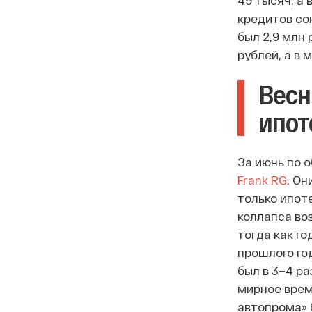
49 тысяч, а 
кредитов со
был 2,9 млн 
рублей, а в 
Весн
ипот
За июнь по 
Frank RG
. Он
только ипот
коллапса во
тогда как го
прошлого го
был в 3–4 ра
мирное врем
автопрома» 