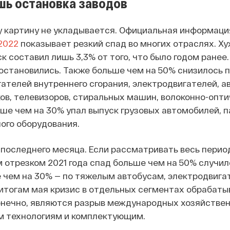
шь остановка заводов
ту картину не укладывается. Официальная информаци
2022
показывает резкий спад во многих отраслях. Ху
к составил лишь 3,3% от того, что было годом ранее.
остановились. Также больше чем на 50% снизилось п
гателей внутреннего сгорания, электродвигателей, а
ов, телевизоров, стиральных машин, волоконно-опти
ьше чем на 30% упал выпуск грузовых автомобилей, п
ого оборудования.
 последнего месяца. Если рассматривать весь период
 отрезком 2021 года спад больше чем на 50% случил
 чем на 30% — по тяжелым автобусам, электродвига
 итогам мая кризис в отдельных сегментах обрабат
онечно, являются разрыв международных хозяйственн
 технологиям и комплектующим.