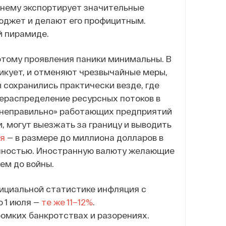
жнему экспортирует значительные
бюджет и делают его профицитным.
й пирамиде.
отому проявления паники минимальны. В
никует, и отменяют чрезвычайные меры,
 сохранились практически везде, где
рераспределение ресурсных потоков в
 «неправильно» работающих предприятий
, могут выезжать за границу и выводить
ня
— в размере до миллиона долларов в
полностью. Иностранную валюту желающие
ем до войны.
фициальной статистике инфляция с
о 1 июля —
те же 11–12%
.
омких банкротствах и разорениях.