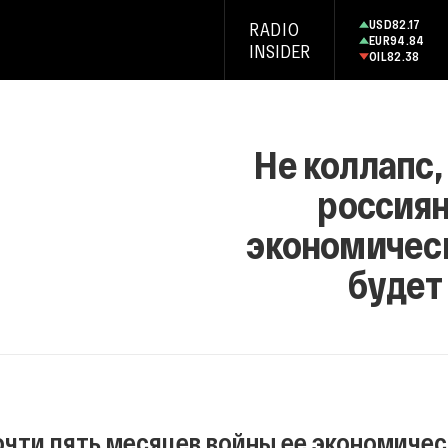
USD
82.17
RADIO
EUR
94.84
INSIDER
OIL
82.38
Не коллапс,
россиян
экономическ
будет
очти пять месяцев войны ее экономиче