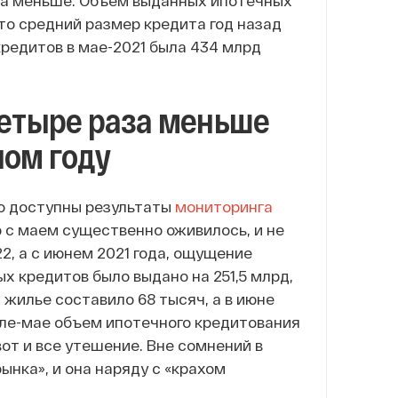
раза меньше. Объем выданных ипотечных
то средний размер кредита год назад
кредитов в мае-2021 была 434 млрд
четыре раза меньше
лом году
но доступны результаты
мониторинга
ю с маем существенно оживилось, и не
2, а с июнем 2021 года, ощущение
х кредитов было выдано на 251,5 млрд,
а жилье составило 68 тысяч, а в июне
еле-мае объем ипотечного кредитования
 вот и все утешение. Вне сомнений в
нка», и она наряду с «крахом