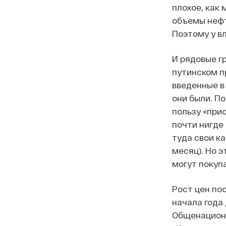
плохое, как
объемы нефт
Поэтому у вл
И рядовые г
путинском п
введенные в
они были. П
пользу «при
почти нигде
туда свои к
месяц). Но 
могут покуп
Рост цен по
начала года
Общенациона