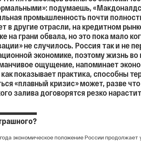
ормальными»: подумаешь, «Макдоналдс»
льная промышленность почти полность
ет в другие отрасли, на кредитном рынк
е на грани обвала, но это пока мало ког
ации» не случилось. Россия так и не пе
ционной экономике, поэтому жизнь во 
бманчивое ощущение, напоминает экон
, как показывает практика, способны те
ься «плавный кризис» может, разве чт
ого залива договорятся резко нарастит
трашного?
 года экономическое положение России продолжает у