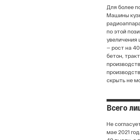
Для более п
Машины кузн
радиоаппара
по этой пози
увеличения 
— рост на 4
бетон, трак
производств
производств
скрыть не м
Всего ли
Не согласуе
мае 2021 го