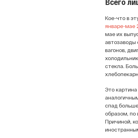
Всего ли
Кое-что в э
январе-мае 
мае их выпус
автозаводы 
вагонов, дви
холодильник
стекла. Бол
хлебопекарн
Это картина
аналогичным
спад больше
образом, по
Причиной, к
иностранным