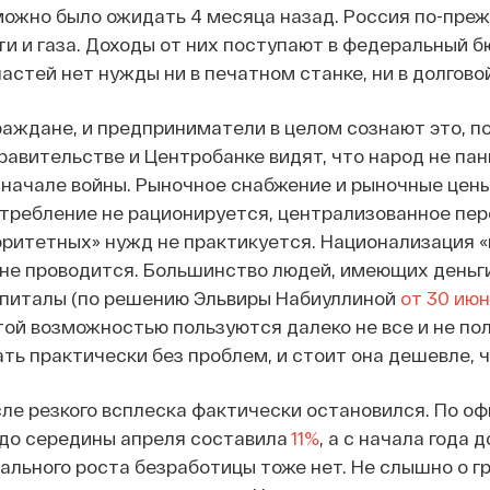
 можно было ожидать 4 месяца назад. Россия по-пре
и и газа. Доходы от них поступают в федеральный 
астей нет нужды ни в печатном станке, ни в долгово
раждане, и предприниматели в целом сознают это, п
равительстве и Центробанке видят, что народ не па
 начале войны. Рыночное снабжение и рыночные цены
отребление не рационируется, централизованное пе
оритетных» нужд не практикуется. Национализация
 не проводится. Большинство людей, имеющих деньги
апиталы (по решению Эльвиры Набиуллиной
от 30 ию
этой возможностью пользуются далеко не все и не 
ать практически без проблем, и стоит она дешевле, ч
сле резкого всплеска фактически остановился. По о
 до середины апреля составила
11%
, а с начала года д
льного роста безработицы тоже нет. Не слышно о гр