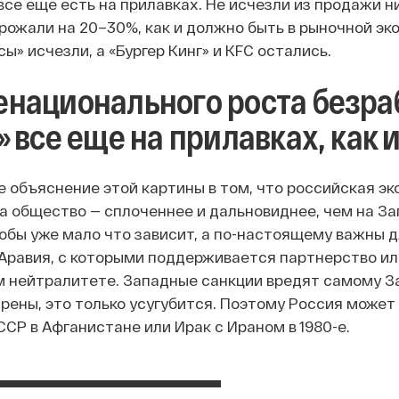
все еще есть на прилавках. Не исчезли из продажи ни 
рожали на 20–30%, как и должно быть в рыночной эк
» исчезли, а «Бургер Кинг» и KFC остались.
национального роста безраб
» все еще на прилавках, как и
 объяснение этой картины в том, что российская эк
 а общество — сплоченнее и дальновиднее, чем на З
обы уже мало что зависит, а по-настоящему важны дл
Аравия, с которыми поддерживается партнерство ил
 нейтралитете. Западные санкции вредят самому Зап
рены, это только усугубится. Поэтому Россия может
СССР в Афганистане или Ирак с Ираном в 1980-е.