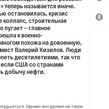
 теперь называется иначе.
ю остановилась, кризис
е коллапс, строительная
о пугает — главное
решла к военно-
многом похожа на довоенную,
омист Валерий Кизилов. Люди
рпеть десятилетиями, так что
о если США со странами
ь добычу нефти.
худшаться. Однако оно далеко не такое