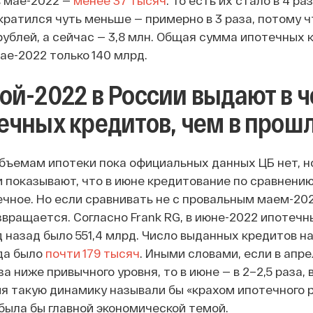
в мае-2022 —
менее 37 тысяч
. То есть их стало в 4 
кратился чуть меньше — примерно в 3 раза, потому ч
рублей, а сейчас — 3,8 млн. Общая сумма ипотечных 
мае-2022 только 140 млрд.
ой-2022 в России выдают в 
ечных кредитов, чем в прош
объемам ипотеки пока официальных данных ЦБ нет, 
и показывают, что в июне кредитование по сравнени
ечное. Но если сравнивать не с провальным маем-202
звращается. Согласно Frank RG, в июне-2022 ипотечны
д назад было 551,4 млрд. Число выданных кредитов н
да было
почти 179 тысяч
. Иными словами, если в апр
за ниже привычного уровня, то в июне — в 2–2,5 раза,
я такую динамику называли бы «крахом ипотечного ры
была бы главной экономической темой.