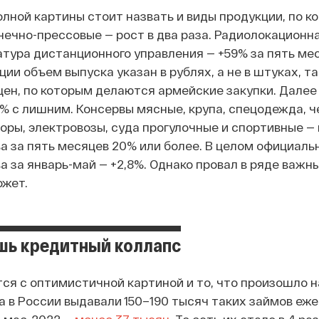
олной картины стоит назвать и виды продукции, по 
ечно-прессовые — рост в два раза. Радиолокационн
тура дистанционного управления — +59% за пять меся
ции объем выпуска указан в рублях, а не в штуках, т
цен, по которым делаются армейские закупки. Далее
0% с лишним. Консервы мясные, крупа, спецодежда, ч
торы, электровозы, суда прогулочные и спортивные —
а за пять месяцев 20% или более. В целом официал
а за январь-май — +2,8%. Однако провал в ряде важн
ожет.
шь кредитный коллапс
тся с оптимистичной картиной и то, что произошло н
да в России выдавали 150–190 тысяч таких займов еж