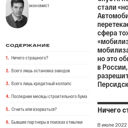
стали «н
экономист
Автомоби
перетека
сфера тож
«мобилиз
СОДЕРЖАНИЕ
мобилиза
но это о
1
.
Ничего страшного?
в России
2
.
Всего лишь остановка заводов
разрешит
Персидск
3
.
Всего лишь кредитный коллапс
4
.
Последние месяцы строительного бума
Ничего с
5
.
Сгнить или взорваться?
6
.
Бывшие партнеры в поисках отмычки
В июле 2022