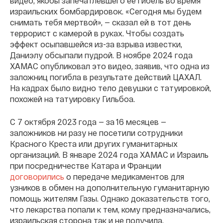
видео, якобы запечатлевшего ее гибель во время
израильских бомбардировок. «Сегодня мы будем
снимать тебя мертвой», — сказал ей в тот день
террорист с камерой в руках. Чтобы создать
эффект осыпавшейся из-за взрыва известки,
Даниэлу обсыпали пудрой. В ноябре 2024 года
ХАМАС опубликовал это видео, заявив, что одна из
заложниц погибла в результате действий ЦАХАЛ.
На кадрах было видно тело девушки с татуировкой,
похожей на татуировку Гильбоа.
С 7 октября 2023 года — за 16 месяцев —
заложников ни разу не посетили сотрудники
Красного Креста или других гуманитарных
организаций. В январе 2024 года ХАМАС и Израиль
при посредничестве Катара и Франции
договорились
о передаче медикаментов для
узников в обмен на дополнительную гуманитарную
помощь жителям Газы. Однако доказательств того,
что лекарства попали к тем, кому предназначались,
израильская сторона так и не получила.