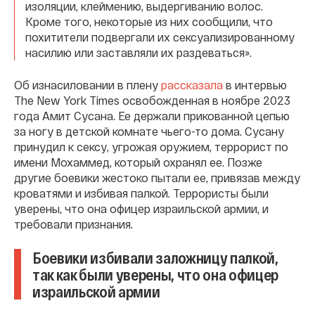
изоляции, клеймению, выдергиванию волос.
Кроме того, некоторые из них сообщили, что
похитители подвергали их сексуализированному
насилию или заставляли их раздеваться».
Об изнасиловании в плену
рассказала
в интервью
The New York Times освобожденная в ноябре 2023
года Амит Сусана. Ее держали прикованной цепью
за ногу в детской комнате чьего-то дома. Сусану
принудил к сексу, угрожая оружием, террорист по
имени Мохаммед, который охранял ее. Позже
другие боевики жестоко пытали ее, привязав между
кроватями и избивая палкой. Террористы были
уверены, что она офицер израильской армии, и
требовали признания.
Боевики избивали заложницу палкой,
так как были уверены, что она офицер
израильской армии