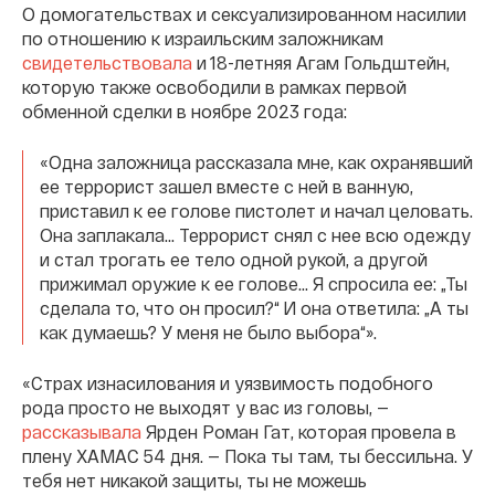
О домогательствах и сексуализированном насилии
по отношению к израильским заложникам
свидетельствовала
и 18-летняя Агам Гольдштейн,
которую также освободили в рамках первой
обменной сделки в ноябре 2023 года:
«Одна заложница рассказала мне, как охранявший
ее террорист зашел вместе с ней в ванную,
приставил к ее голове пистолет и начал целовать.
Она заплакала... Террорист снял с нее всю одежду
и стал трогать ее тело одной рукой, а другой
прижимал оружие к ее голове... Я спросила ее: „Ты
сделала то, что он просил?“ И она ответила: „А ты
как думаешь? У меня не было выбора“».
«Страх изнасилования и уязвимость подобного
рода просто не выходят у вас из головы, —
рассказывала
Ярден Роман Гат, которая провела в
плену ХАМАС 54 дня. — Пока ты там, ты бессильна. У
тебя нет никакой защиты, ты не можешь