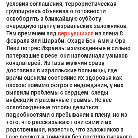
условия соглашения, террористическая
группировка объявила о готовности
освободить в ближайшую субботу
очередную группу израильских заложников.
Тем временем вид
вернувшихся
из плена 8
февраля Эли Шараби, Охада Бен-Ами и Ора
Леви потряс Израиль: изможденные и сильно
потерявшие в весе, они напоминали узников
концлагерей. Из Газы мужчин сразу
доставили в израильские больницы, где
врачи оценили состояние их здоровья как
плохое: помимо острого недоедания, у них
выявили проблемы с сердцем, следы
инфекций и различные травмы. Не все
освобожденные готовы делиться
подробностями о пребывании в плену, но из
того, что рассказывают они сами и их
родственники, известно, что заложников в
Газе держат в тоннелях без доступа дневного