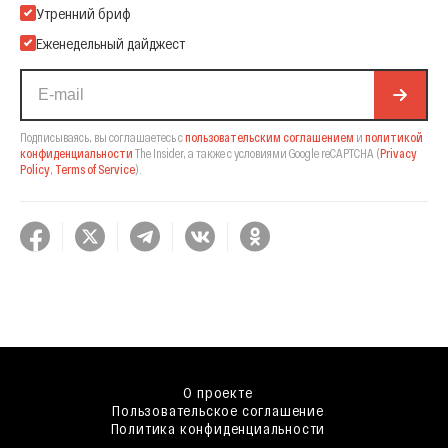
Подпишитесь на нашу Email-рассылку
Утренний бриф
Еженедельный дайджест
Подписываясь, вы соглашаетесь с
пользовательским соглашением
и
политикой
конфиденциальности
The Insider,
а также с условиями Google reCAPTCHA
(
Privacy
Policy
,
Terms of Service
).
О проекте
Пользовательское соглашение
Политика конфиденциальности