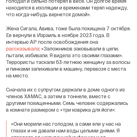
голодал и сильно потерял в весе. Он долгое время
находился в изоляции и временами терял надежду,
что когда-нибудь вернется домой».
Жена Сигала, Авива, тоже была похищена 7 октября.
Ее вернули в Израиль в ноябре 2023 года. В
интервью AP после освобождения она
рассказывала
: «Заложников заковывали в цепи,
пытали, избивали. Я видела это своими глазами».
Террористы таскали 63-летнюю женщину за волосы
и пинками запихивали в машину, перевозя с места
на место.
Сначала их с супругом держали в доме одного из
членов ХАМАС, а затем в тоннеле, вместе с
другими похищенными. Семь человек содержались
в комнате размером с «три коврика для йоги»:
«Они морили нас голодом, а сами ели у нас на
глазах и не давали нам воды целыми днями. Я