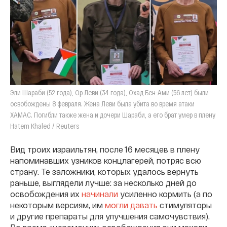
Эли Шараби (52 года), Ор Леви (34 года), Охад Бен-Ами (56 лет) были
освобождены 8 февраля. Жена Леви была убита во время атаки
ХАМАС. Погибли также жена и дочери Шараби, а его брат умер в плену
Hatem Khaled / Reuters
Вид троих израильтян, после 16 месяцев в плену
напоминавших узников концлагерей, потряс всю
страну. Те заложники, которых удалось вернуть
раньше, выглядели лучше: за несколько дней до
освобождения их
начинали
усиленно кормить (а по
некоторым версиям, им
могли давать
стимуляторы
и другие препараты для улучшения самочувствия).