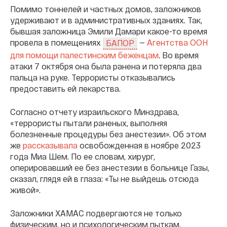
Помимо тоннелей и частных домов, заложников
удерживают и в административных зданиях. Так,
бывшая заложница Эмили Дамари какое-то время
провела в помещениях
—
Агентства ООН
БАПОР
для помощи палестинским беженцам
. Во время
атаки 7 октября она была ранена и потеряла два
пальца на руке. Террористы отказывались
предоставить ей лекарства.
Согласно отчету израильского Минздрава,
«террористы пытали раненых, выполняя
болезненные процедуры без анестезии». Об этом
же
рассказывала
освобожденная в ноябре 2023
года Миа Шем. По ее словам, хирург,
оперировавший ее без анестезии в больнице Газы,
сказал, глядя ей в глаза: «Ты не выйдешь отсюда
живой».
Заложники ХАМАС подвергаются не только
физическим, но и психологическим пыткам.