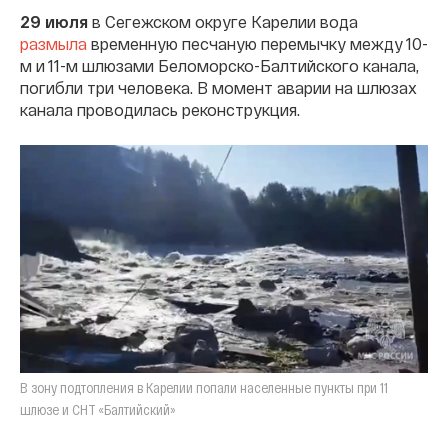
29 июля
в Сегежском округе Карелии вода
размыла
временную песчаную перемычку между 10-
м и 11-м шлюзами Беломорско-Балтийского канала,
погибли три человека. В момент аварии на шлюзах
канала проводилась реконструкция.
В зону подтопления в Карелии попали населенные пункты при 11
шлюзе и СНТ «Балтийский»