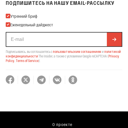
ПОДПИШИТЕСЬ НА НАШУ EMAIL-РАССЫЛКУ
Подпишитесь на нашу Email-рассылку
Утренний бриф
Еженедельный дайджест
Подписываясь, вы соглашаетесь с
пользовательским соглашением
и
политикой
конфиденциальности
The Insider,
а также с условиями Google reCAPTCHA
(
Privacy
Policy
,
Terms of Service
).
О проекте