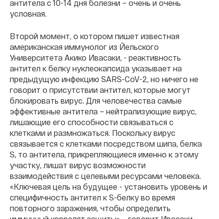
антитела с 10-14 дня болезни – очень и очень
условная.
Второй момент, о котором пишет известная
американская иммунолог из Йельского
Университета Акико Ивасаки, - реактивность
антител к белку нуклеокапсида указывает на
предыдущую инфекцию SARS-CoV-2, но ничего не
говорит о присутствии антител, которые могут
блокировать вирус. Для человечества самые
эффективные антитела – нейтрализующие вирус,
лишающие его способности связываться с
клетками и размножаться. Поскольку вирус
связывается с клетками посредством шипа, белка
S, то антитела, прикрепляющиеся именно к этому
участку, лишат вирус возможности
взаимодействия с целевыми ресурсами человека.
«Ключевая цель на будущее - установить уровень и
специфичность антител к S-белку во время
повторного заражения, чтобы определить
иммунный коррелят защиты», - говорит Ивасаки.