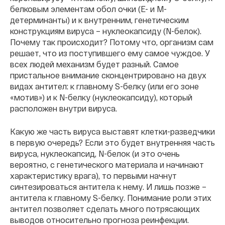
белковым элементам обол очки (Е- и М-
детерминанты) и к внутренним, генетическим
конструкциям вируса – нуклеокапсиду (N-белок).
Почему так происходит? Потому что, организм сам
решает, что из поступившего ему самое чуждое. У
всех людей механизм будет разный. Самое
пристальное внимание сконцентрировано на двух
видах антител: к главному S-белку (или его зоне
«мотив») и к N-белку (нуклеокапсиду), который
расположен внутри вируса.
Какую же часть вируса выставят клетки-разведчики
в первую очередь? Если это будет внутренняя часть
вируса, нуклеокапсид, N-белок (и это очень
вероятно, с генетического материала и начинают
характеристику врага), то первыми начнут
синтезироваться антитела к нему. И лишь позже –
антитела к главному S-белку. Понимание роли этих
антител позволяет сделать много потрясающих
выводов относительно прогноза реинфекции.