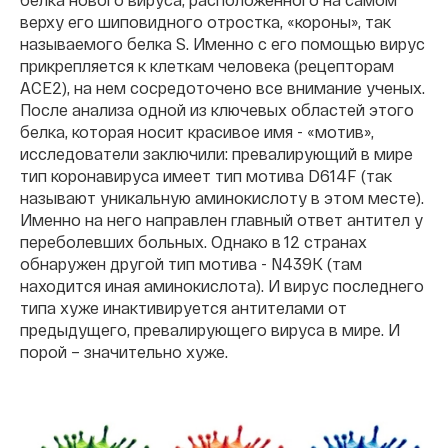
верху его шиповидного отростка, «короны», так
называемого белка S. Именно с его помощью вирус
прикрепляется к клеткам человека (рецепторам
ACE2), на нем сосредоточено все внимание ученых.
После анализа одной из ключевых областей этого
белка, которая носит красивое имя - «мотив»,
исследователи заключили: превалирующий в мире
тип коронавируса имеет тип мотива D614F (так
называют уникальную аминокислоту в этом месте).
Именно на него направлен главный ответ антител у
переболевших больных. Однако в 12 странах
обнаружен другой тип мотива - N439K (там
находится иная аминокислота). И вирус последнего
типа хуже инактивируется антителами от
предыдущего, превалирующего вируса в мире. И
порой – значительно хуже.