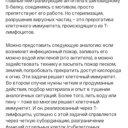
главные нейтрализующие антитела к шиповидному
S-белку, соединяясь с мотивом, просто
препятствуют его работе. Но стерилизация,
разрушение вирусных частиц – это прерогатива
клеточного иммунитета, происходящего из Т-
лимфоцитов.
Можно представить следующую аналогию: если
возникнет инфекционный пожар, заливать его
можно водой или пеной (это антитела), а можно
задействовать технику и засыпать пожар песком,
землей, попробовать прекратить доступ кислорода
к огню. Эти задачи решает клеточный иммунитет.
Во втором случае нужны четкие и продуманные
действия, подбор материала и опыт в тушении
аналогичных ситуаций. Более того, лить воду или
пену – тоже во многом решает клеточный
иммунитет. И он, реализованный через Т-
лимфоциты, успешно с этой задачей справляется
через четкую субординацию, разграничение
функций отдельных клеток (субклеточных