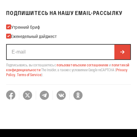
ПОДПИШИТЕСЬ НА НАШУ EMAIL-РАССЫЛКУ
Подпишитесь на нашу Email-рассылку
Утренний бриф
Еженедельный дайджест
Подписываясь, вы соглашаетесь с
пользовательским соглашением
и
политикой
конфиденциальности
The Insider,
а также с условиями Google reCAPTCHA
(
Privacy
Policy
,
Terms of Service
).