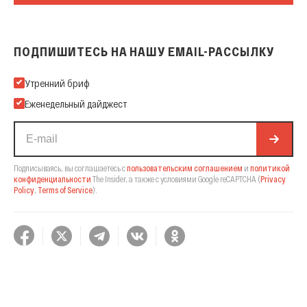
ПОДПИШИТЕСЬ НА НАШУ EMAIL-РАССЫЛКУ
Подпишитесь на нашу Email-рассылку
Утренний бриф
Еженедельный дайджест
Подписываясь, вы соглашаетесь с
пользовательским соглашением
и
политикой
конфиденциальности
The Insider,
а также с условиями Google reCAPTCHA
(
Privacy
Policy
,
Terms of Service
).