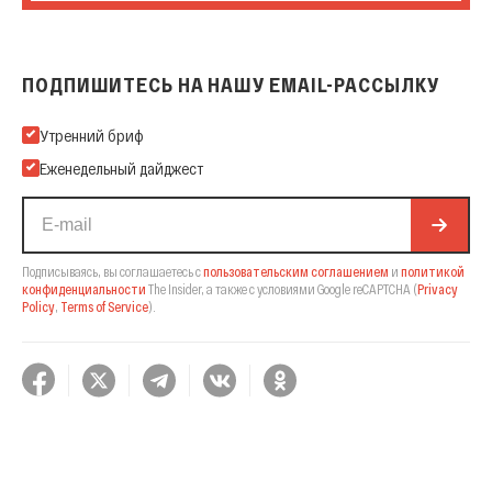
ПОДПИШИТЕСЬ НА НАШУ EMAIL-РАССЫЛКУ
Подпишитесь на нашу Email-рассылку
Утренний бриф
Еженедельный дайджест
Подписываясь, вы соглашаетесь с
пользовательским соглашением
и
политикой
конфиденциальности
The Insider,
а также с условиями Google reCAPTCHA
(
Privacy
Policy
,
Terms of Service
).