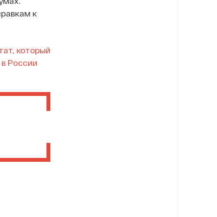
умах.
правкам к
тат, который
 в России