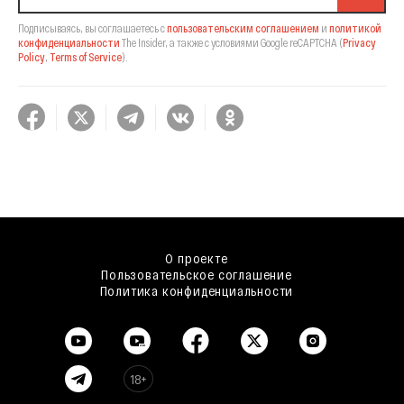
Подписываясь, вы соглашаетесь с
пользовательским соглашением
и
политикой
конфиденциальности
The Insider,
а также с условиями Google reCAPTCHA
(
Privacy
Policy
,
Terms of Service
).
О проекте
Пользовательское соглашение
Политика конфиденциальности
18+