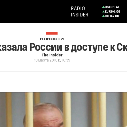
USD
81.41
RADIO
EUR
94.06
INSIDER
OIL
83.08
НОВОСТИ
казала России в доступе к 
The Insider
18 марта 2018 г., 10:59