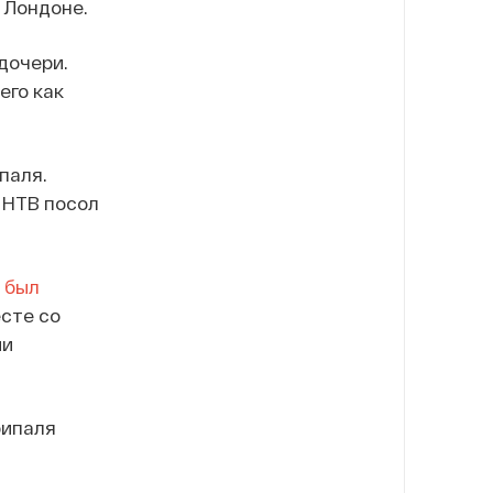
 Лондоне.
дочери.
его как
паля.
 НТВ посол
был
сте со
ии
рипаля