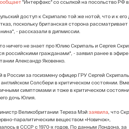
ообщает
"Интерфакс" со ссылкой на посольство РФ в
льский доступ к Скрипалю той же нотой, что и к его 
тказ, поскольку британская сторона рассматривает 
нина", - рассказали в дипмиссии.
то ничего не знает про Юлию Скрипаль и Сергея Скри
ся российскими гражданами", - заявил ранее в эфире
тании Александр Яковенко.
 в России за госизмену офицер ГРУ Сергей Скрипаль
 английском Солсбери в критическом состоянии. Вме
гичными симптомами и тоже в критическом состоян
его дочь Юлия.
министр Великобритании Тереза Мэй
заявила
, что Ск
ервно-паралитическим веществом «Новичок»,
алось в СССР с 1970-х годов. По данным Лондона, за