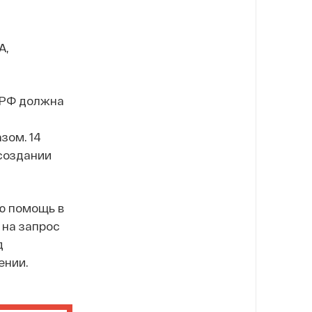
А,
 РФ должна
зом. 14
создании
ю помощь в
 на запрос
д
ении.