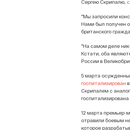
Сергею Скрипалю,
с
"Мы запросили консу
Нами был получен о
британского гражда
"На самом деле ник
Кстати, оба являют
России в Великобри
5 марта осужденный
госпитализирован
в
Скрипалем с анало
госпитализирована 
12 марта премьер-
отравили боевым н
которое разрабатыв